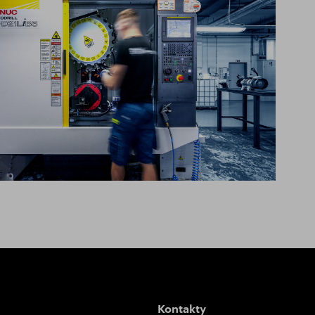
ikát ISO 9001:2015
enie o členstve v HK
dní podmínky
g na stiahnutie
Kontakty