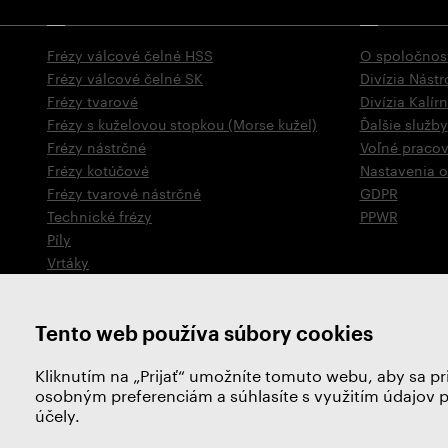
Frézy válcové čelné HSS
O spoločnos
Frézy válcové čelné SK
Divízia Nástr
Frézy tvarové
Divízia Kalír
Frézy s kuželovou stopkou (Morse kužel)
Ďalšie služby
Frézy nástrčné
Voľné praco
Frézy kotúčové
Nastavenia 
Frézy tvarové nástrčné
GDPR
Technické frézy
PPWR
Píly
Vrtáky
Záhlbníky
Nástroje pre rezanie závitov
Tento web používa súbory cookies
Kliknutím na „Prijať“ umožníte tomuto webu, aby sa pr
osobným preferenciám a súhlasíte s využitím údajov 
účely.