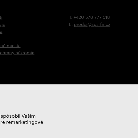
ti
T: +420 576 777 518
oje
E:
prodej@zps-fn.cz
na
vné miesta
ochrany súkromia
ispôsobil Vašim
pre remarketingové