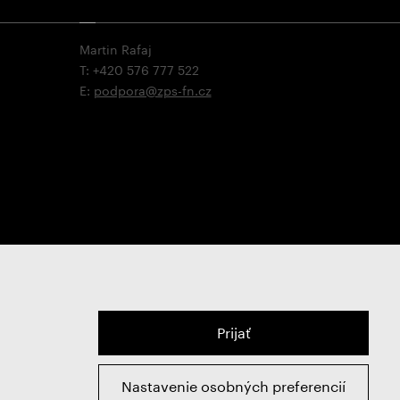
Martin Rafaj
T: +420 576 777 522
E:
podpora@zps-fn.cz
Prijať
Nastavenie osobných preferencií