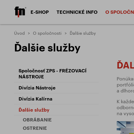
E-SHOP
TECHNICKÉ INFO
O SPOLOČN
Frézy válcové čelné HSS
Frézy válcov
Úvod
O spoločnosti
Ďalšie služby
Materiály
Parame
Ďalšie služby
Výrobné materiály
Povlak
Frézy kotúčové
Frézy tvarov
Obrábané materiály
Typy f
ĎAL
Typy v
Spoločnosť ZPS - FRÉZOVACÍ
Nástroje pre 
Záhlbníky
NÁSTROJE
závitov
Ponúkam
Typy p
portfól
Divízia Nástroje
Typy z
a dlhor
DIVÍZIA NÁSTROJE
Divízia Kalírna
K každe
odborné
Ďalšie služby
na vyso
OBRÁBANIE
Problémy a ich riešenie
ZPS - FRÉZOVACÍ NÁSTROJE, a.s.
Dokum
OSTRENIE