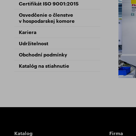
Pre frézy
Udržitelnost
Certif
Certifikát ISO 9001:2015
Pre technické frézy
Školiace stredisko
Osvědč
Osvedčenie o členstve
Pre vrtáky
Kariera
v hospodarskej komore
Obcho
Pre závitníky
Kataló
Kariera
Udržitelnost
Obchodní podmínky
Katalóg na stiahnutie
Rozcestník
Katalog
Firma