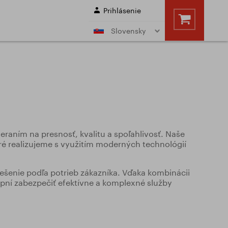
Prihlásenie
Slovensky
s kuželovou stopkou
Frézy nástrčné
 kužel)
a ich výpočty
Vrtáky
dmienok fréz
dmienok vrtákov
y
Výpredaj
eraním na presnosť, kvalitu a spoľahlivosť. Naše
ré realizujeme s využitím moderných technológií
 SLUŽBY
ešenie podľa potrieb zákazníka. Vďaka kombinácii
ní zabezpečiť efektívne a komplexné služby