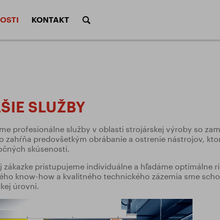
OSTI
KONTAKT
Frézy 
é čelné SK
Frézy tvarové
(Morse
tre nástrojov
Podmienky rezania 
y a povrchové úpravy
Rezné podmienky
é nástrčné
Technické frézy
Píly
réz
Výpočty rezných po
ŠIE SLUŽBY
rtákov
Výpočty rezných po
rezanie
ALU program
Sad
e profesionálne služby v oblasti strojárskej výroby so zam
ilových kotúčov
io zahŕňa predovšetkým obrábanie a ostrenie nástrojov, kto
ávitníků
očných skúseností.
DIVÍZIA KALÍRNA
ĎALŠIE
j zákazke pristupujeme individuálne a hľadáme optimálne ri
ho know-how a kvalitného technického zázemia sme schop
kej úrovni.
enty