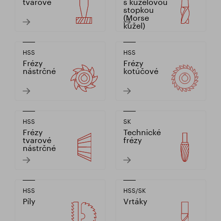
tvarové
s kuželovou
stopkou
(Morse
kužel)
HSS
HSS
Frézy
Frézy
nástrčné
kotúčové
HSS
SK
Frézy
Technické
tvarové
frézy
nástrčné
HSS
HSS/SK
Píly
Vrtáky