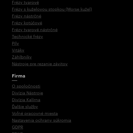
Frézy tvarové
Frézy s kuželovou stopkou (Morse kužel)
Frézy nástrčné
Frézy kotúčové
Frézy tvarové nástrčné
Technické frézy
Píly
Vrtáky
Záhlbníky
Nástroje pre rezanie závitov
Firma
O spoločnosti
Divízia Nástroje
Divízia Kalírna
Ďalšie služby
Voľné pracovné miesta
Nastavenia ochrany súkromia
GDPR