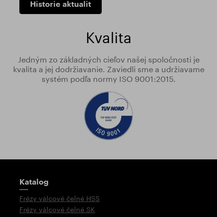
Historie aktualit
Kvalita
Jedným zo základných cieľov našej spoločnosti je
kvalita a jej dodržiavanie. Zaviedli sme a udržiavame
systém podľa normy ISO 9001:2015.
Rozcestník
Katalog
Frézy válcové čelné HSS
Frézy válcové čelné SK