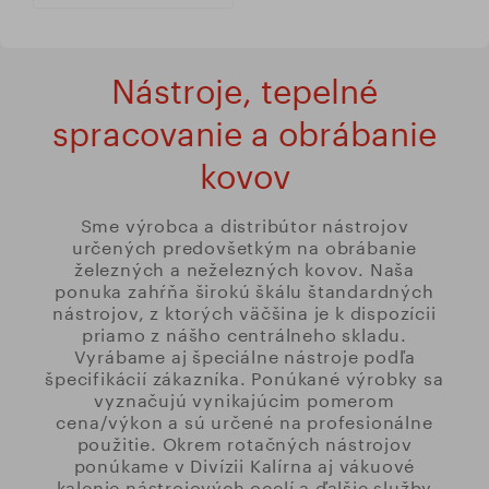
Nástroje, tepelné
spracovanie a obrábanie
kovov
Sme výrobca a distribútor nástrojov
určených predovšetkým na obrábanie
železných a neželezných kovov. Naša
ponuka zahŕňa širokú škálu štandardných
nástrojov, z ktorých väčšina je k dispozícii
priamo z nášho centrálneho skladu.
Vyrábame aj špeciálne nástroje podľa
špecifikácií zákazníka. Ponúkané výrobky sa
vyznačujú vynikajúcim pomerom
cena/výkon a sú určené na profesionálne
použitie. Okrem rotačných nástrojov
ponúkame v Divízii Kalírna aj vákuové
kalenie nástrojových ocelí a ďalšie služby