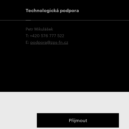
Technologická podpora
Petr Mikulášek
T: +420 576 777 522
E:
podpora@zps-fn.cz
Přijmout