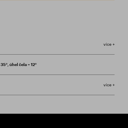
více +
35°, úhel čela = 12°
více +