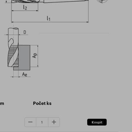
em
Počet ks