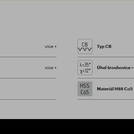
více +
Typ CB
více +
Úhel šroubovice = 
Materiál HSS Co5