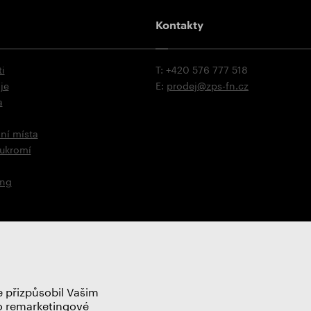
Kontakty
i
T: +420 576 777 518
je
E:
prodej@zps-fn.cz
a
ní místa
oukromí
ing
 přizpůsobil Vašim
ro remarketingové