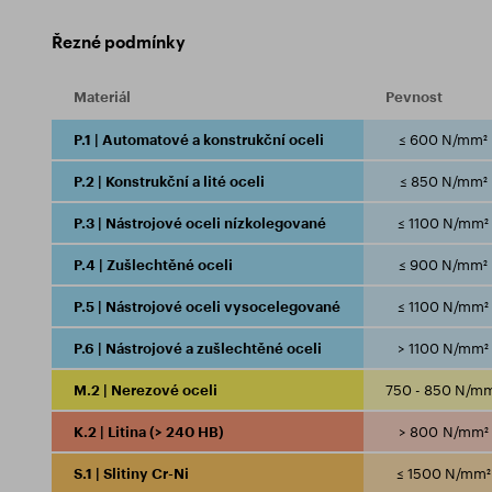
Řezné podmínky
Materiál
Pevnost
P.1 | Automatové a konstrukční oceli
≤ 600 N/mm²
P.2 | Konstrukční a lité oceli
≤ 850 N/mm²
P.3 | Nástrojové oceli nízkolegované
≤ 1100 N/mm²
P.4 | Zušlechtěné oceli
≤ 900 N/mm²
P.5 | Nástrojové oceli vysocelegované
≤ 1100 N/mm²
P.6 | Nástrojové a zušlechtěné oceli
> 1100 N/mm²
M.2 | Nerezové oceli
750 - 850 N/m
K.2 | Litina (> 240 HB)
> 800 N/mm²
S.1 | Slitiny Cr-Ni
≤ 1500 N/mm²