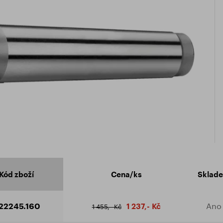
ikát ISO 9001:2015
ení o členství v HK
dní podmínky
 ke stažení
Kód zboží
Cena/ks
Sklad
22245.160
Ano
1 237,- Kč
1 455,- Kč