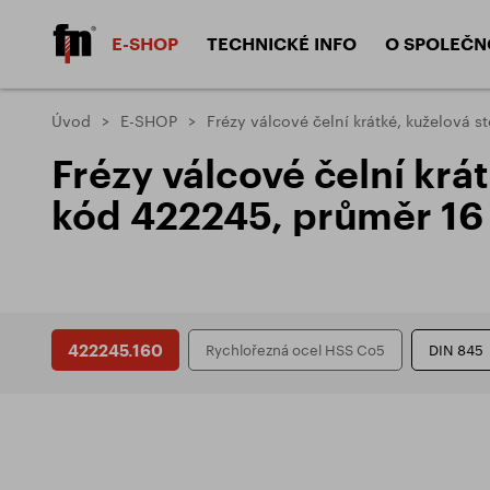
E-SHOP
TECHNICKÉ INFO
O SPOLEČN
Kategorie produktů
Úvod
E-SHOP
Frézy válcové čelní krátké, kuželová
Materiály
Proved
Frézy válcové čelní kr
Frézy válcové čelní HSS
Frézy válcové
Výrobní materiály
Povlak
kód 422245, průměr 1
Obráběné materiály
Typy f
Frézy kotoučové
Frézy tvarov
Typy v
Typy p
Typy z
Záhlubníky
Závitořezné 
DIVIZE NÁSTROJE
422245.160
Rychlořezná ocel HSS Co5
DIN 845
Problémy a jejich řešení
ZPS - FRÉZOVACÍ NÁSTROJE, a.s.
Dokum