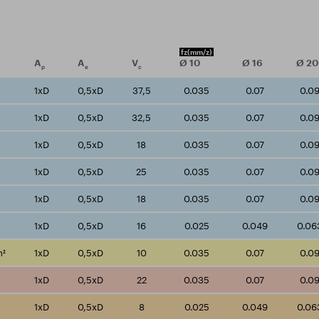
fz
(mm/z)
A
A
V
Ø
10
Ø
16
Ø
20
p
e
c
1xD
0,5xD
37,5
0.035
0.07
0.0
1xD
0,5xD
32,5
0.035
0.07
0.0
1xD
0,5xD
18
0.035
0.07
0.0
1xD
0,5xD
25
0.035
0.07
0.0
1xD
0,5xD
18
0.035
0.07
0.0
1xD
0,5xD
16
0.025
0.049
0.06
m²
1xD
0,5xD
10
0.035
0.07
0.0
1xD
0,5xD
22
0.035
0.07
0.0
1xD
0,5xD
8
0.025
0.049
0.06