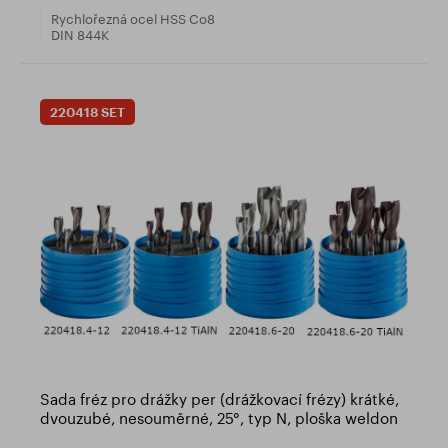
Rychlořezná ocel HSS Co8
DIN 844K
220418 SET
Sada fréz pro drážky per (drážkovací frézy) krátké,
dvouzubé, nesouměrné, 25°, typ N, ploška weldon