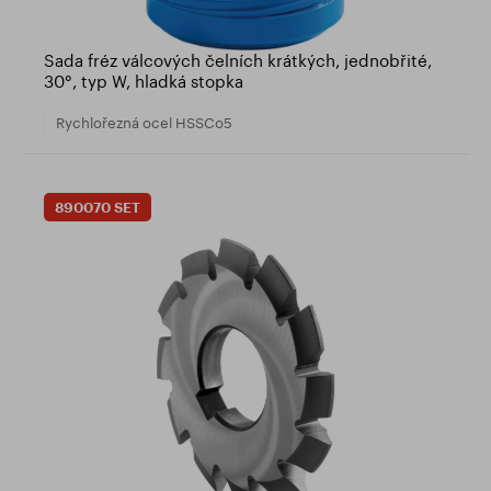
Sada fréz válcových čelních krátkých, jednobřité,
30°, typ W, hladká stopka
Rychlořezná ocel HSSCo5
890070 SET