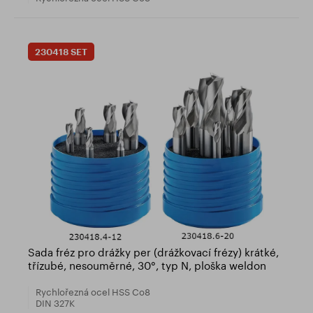
230418 SET
Sada fréz pro drážky per (drážkovací frézy) krátké,
třízubé, nesouměrné, 30°, typ N, ploška weldon
Rychlořezná ocel HSS Co8
DIN 327K