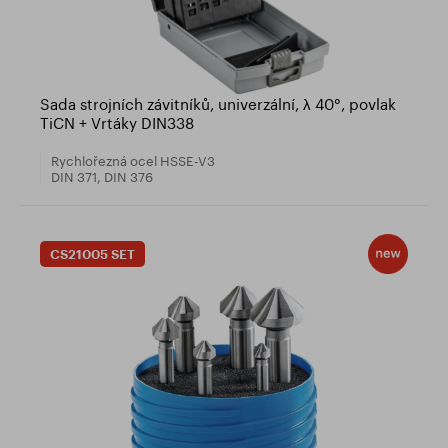
Sada strojních závitníků, univerzální, λ 40°, povlak
TiCN + Vrtáky DIN338
Rychlořezná ocel HSSE-V3
DIN 371, DIN 376
CS21005 SET