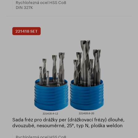
Rychlořezná ocel HSS Co8
DIN 327K
221418 SET
Sada fréz pro drážky per (drážkovací frézy) dlouhé,
dvouzubé, nesouměrné, 25°, typ N, ploška weldon
Rychlořezná ocel HSS Co8