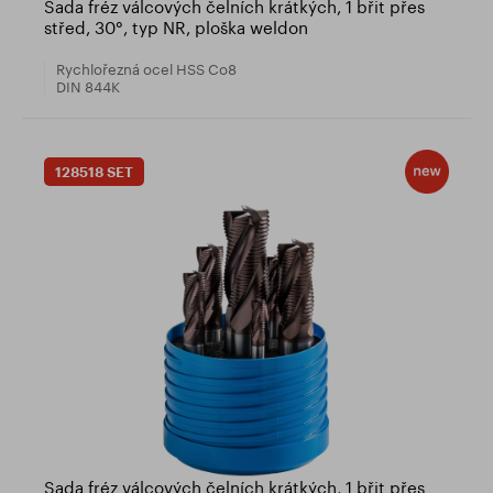
Sada fréz válcových čelních krátkých, 1 břit přes
střed, 30°, typ NR, ploška weldon
Rychlořezná ocel HSS Co8
DIN 844K
128518 SET
Sada fréz válcových čelních krátkých, 1 břit přes