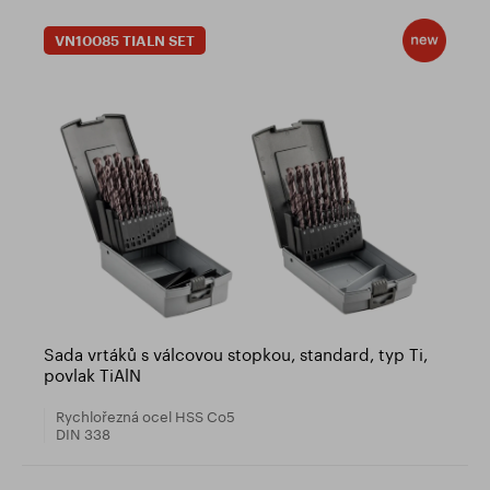
VN10085 TIALN SET
Sada vrtáků s válcovou stopkou, standard, typ Ti,
povlak TiAlN
Rychlořezná ocel HSS Co5
DIN 338