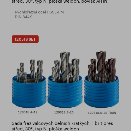
střed, 30°, typ N, ploška weldon, povlak AlTiN
Rychlořezná ocel HSSE-PM
DIN 844K
120518 SET
Sada fréz válcových čelních krátkých, 1 břit přes
střed, 30°, typ N, ploška weldon