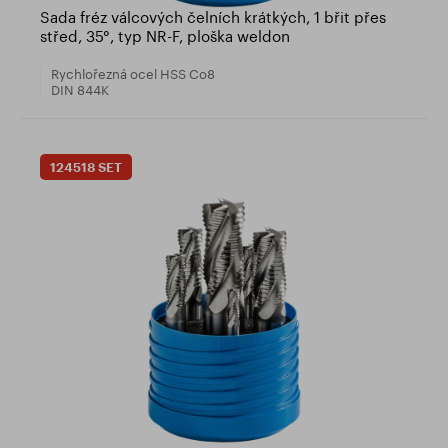
Sada fréz válcových čelních krátkých, 1 břit přes
střed, 35°, typ NR-F, ploška weldon
Rychlořezná ocel HSS Co8
DIN 844K
124518 SET