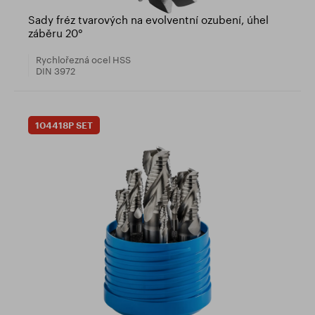
Sady fréz tvarových na evolventní ozubení, úhel
záběru 20°
Rychlořezná ocel HSS
DIN 3972
104418P SET