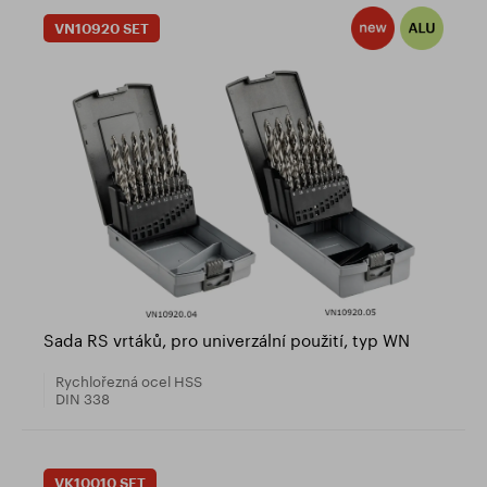
VN10920 SET
Sada RS vrtáků, pro univerzální použití, typ WN
Rychlořezná ocel HSS
DIN 338
VK10010 SET