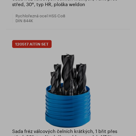
střed, 30°, typ HR, ploška weldon
Rychlořezná ocel HSS Co8
DIN 844K
120517 AlTiN SET
Sada fréz válcových čelních krátkých, 1 břit přes