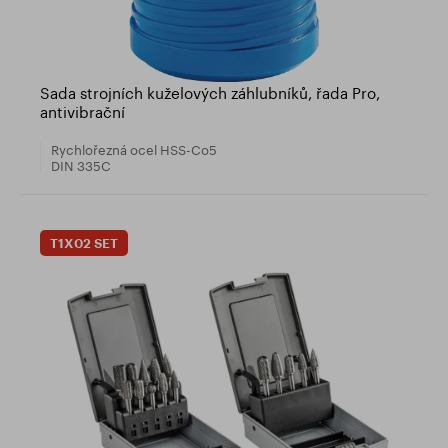
Sada strojních kuželových záhlubníků, řada Pro,
antivibrační
Rychlořezná ocel HSS-Co5
DIN 335C
T1X02 SET