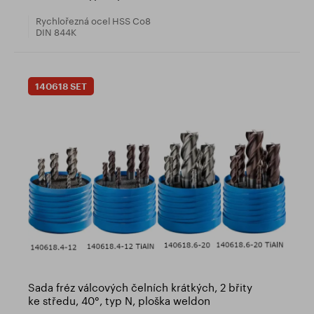
Rychlořezná ocel HSS Co8
DIN 844K
140618 SET
Sada fréz válcových čelních krátkých, 2 břity
ke středu, 40°, typ N, ploška weldon