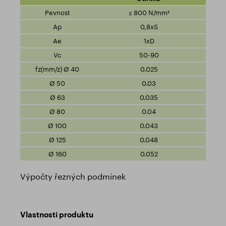
≤ 800 N/mm²
0,8xS
1xD
50-90
0.025
0.03
0.035
0.04
0.043
0.048
0.052
Výpočty řezných podmínek
Vlastnosti produktu