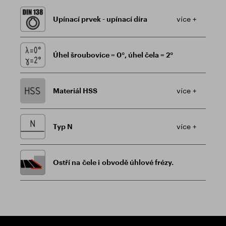
Upínací prvek - upínací díra
více +
Úhel šroubovice = 0°, úhel čela = 2°
Materiál HSS
více +
Typ N
více +
Ostří na čele i obvodě úhlové frézy.