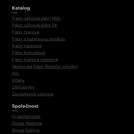
Rozcestník
Katalog
Frézy válcové čelní HSS
Frézy válcové čelní SK
Frézy tvarové
Frézy s kuželovou stopkou
Frézy nástrčné
Frézy kotoučové
Frézy tvarové nástrčné
Technické frézy (Rotační pilníky)
Pily
Vrtáky
Záhlubníky
Závitořezné nástroje
Společnost
O společnosti
Divize Nástroje
Divize Kalírna