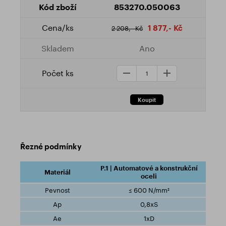
853270.050063
1 877,- Kč
2 208,- Kč
Ano
Řezné podmínky
P.1 | Automatové a konstrukční
oceli
≤ 600 N/mm²
0,8xS
1xD