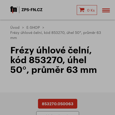
0 Ks
Úvod
E-SHOP
Frézy úhlové čelní, kód 853270, úhel 50°, průměr 63
mm
Frézy úhlové čelní,
kód 853270, úhel
50°, průměr 63 mm
853270.050063