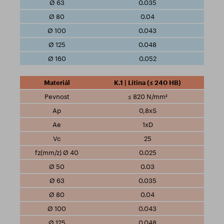
0.035
0.04
0.043
0.048
0.052
K.1 | Litina (≤ 240 HB)
≤ 820 N/mm²
0,8xS
1xD
25
0.025
0.03
0.035
0.04
0.043
0.048