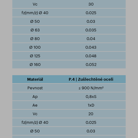
30
0.025
0.03
0.035
0.04
0.043
0.048
0.052
P.4 | Zušlechtěné oceli
≤ 900 N/mm²
0,8xS
1xD
20
0.025
0.03