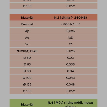
0.052
K.2 | Litina (> 240 HB)
> 800 N/mm²
0,8xS
1xD
17
0.025
0.03
0.035
0.04
0.043
0.048
0.052
N.4 | Měď, slitiny mědi, mosaz
a bronz