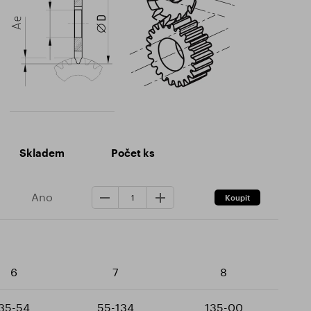
Skladem
Počet ks
Ano
6
7
8
35-54
55-134
135-00