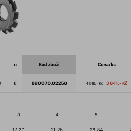
ikát ISO 9001:2015
ení o členství v HK
dní podmínky
 ke stažení
n
Kód zboží
Cena/ks
0
8
890070.02258
3 841,- Kč
4 519,- Kč
3
4
5
17-20
21-25
26-34