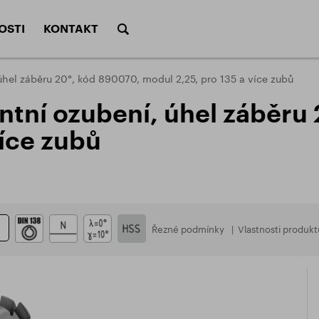
OSTI
KONTAKT
úhel záběru 20°, kód 890070, modul 2,25, pro 135 a více zubů
ení nástrojů
Řezné podmínky a j
entní ozubení, úhel záběru
Fréz
 čelní SK
Frézy tvarové
y a povrchové úpravy
Řezné podmínky
stop
více zubů
réz
Výpočty řezných po
Technické frézy (Rotační
é nástrčné
Pily
rtáků
Výpočty řezných po
pilníky)
ilových kotoučů
ávitníků
nástroje
ALU program
Sady
DIVIZE KALÍRNA
DALŠÍ
Řezné podmínky
Vlastnosti produkt
enty