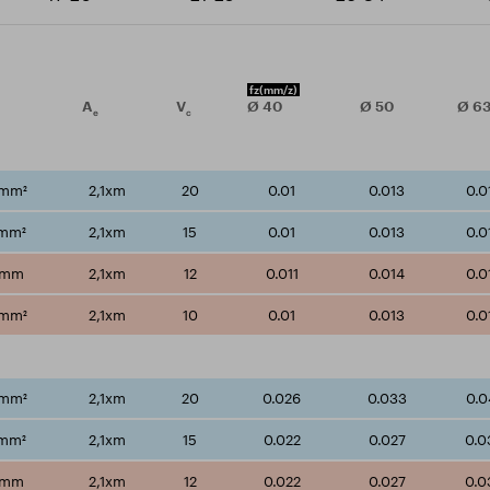
fz
(mm/z)
A
V
Ø
40
Ø
50
Ø
6
e
c
/mm²
2,1xm
20
0.01
0.013
0.0
/mm²
2,1xm
15
0.01
0.013
0.0
/mm
2,1xm
12
0.011
0.014
0.0
/mm²
2,1xm
10
0.01
0.013
0.0
/mm²
2,1xm
20
0.026
0.033
0.0
/mm²
2,1xm
15
0.022
0.027
0.0
/mm
2,1xm
12
0.022
0.027
0.0