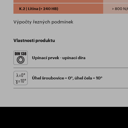
K.2 | Litina (> 240 HB)
> 800 N
Výpočty řezných podmínek
Vlastnosti produktu
Upínací prvek - upínací díra
Úhel šroubovice = 0°, úhel čela = 10°