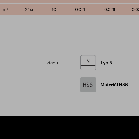
/mm²
2,1xm
10
0.021
0.026
0.0
více +
Typ N
Materiál HSS