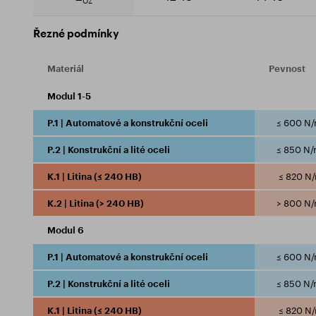
OZ
Řezné podmínky
Materiál
Pevnost
Modul 1-5
P.1 | Automatové a konstrukční oceli
≤ 600 N
P.2 | Konstrukční a lité oceli
≤ 850 N
K.1 | Litina (≤ 240 HB)
≤ 820 N
K.2 | Litina (> 240 HB)
> 800 N
Modul 6
P.1 | Automatové a konstrukční oceli
≤ 600 N
P.2 | Konstrukční a lité oceli
≤ 850 N
K.1 | Litina (≤ 240 HB)
≤ 820 N