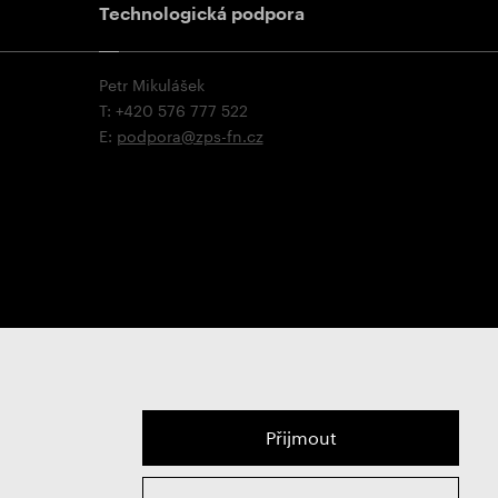
Technologická podpora
Petr Mikulášek
T: +420 576 777 522
E:
podpora@zps-fn.cz
Přijmout