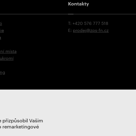
Kontakty
i
T: +420 576 777 518
je
E:
prodej@zps-fn.cz
a
ní místa
oukromí
ing
 přizpůsobil Vašim
ro remarketingové