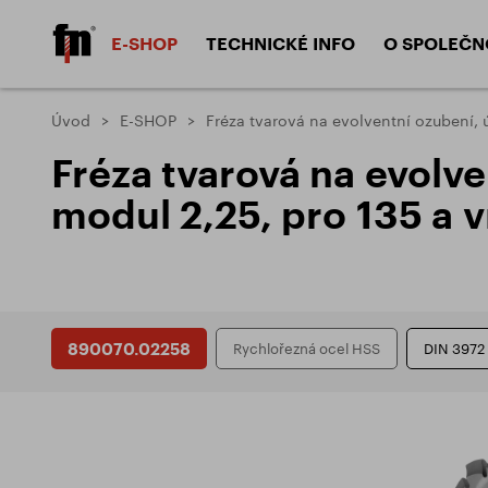
E-SHOP
TECHNICKÉ INFO
O SPOLEČN
Kategorie produktů
Úvod
E-SHOP
Fréza tvarová na evolventní ozubení, 
Materiály
Proved
Fréza tvarová na evolv
Frézy válcové čelní HSS
Frézy válcové
Výrobní materiály
Povlak
modul 2,25, pro 135 a 
Obráběné materiály
Typy f
Frézy kotoučové
Frézy tvarov
Typy v
Typy p
Typy z
Záhlubníky
Závitořezné 
DIVIZE NÁSTROJE
890070.02258
Rychlořezná ocel HSS
DIN 3972
Problémy a jejich řešení
ZPS - FRÉZOVACÍ NÁSTROJE, a.s.
Dokum