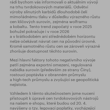
rádi bychom vás informovali o aktuálním vývoji
na trhu tvrdokovových materiálů. Odvětví
výroby slinutých karbidů dlouhodobě čelí
mimořádnému tlaku v důsledku výrazného růstu
cen klíčových surovin, zejména wolframu
a kobaltu. Tento trend započatý v roce 2025
bohužel pokračuje i v roce 2026
a v krátkodobém ani střednědobém horizontu
nelze očekávat návrat cen na původní úrovně.
Kromě samotného růstu cen se zároveň výrazně
zhoršuje dostupnost těchto surovin.
Mezi hlavní faktory tohoto negativního vývoje
patří zejména exportní omezení, regulovaná
nabídka surovin (především ze strany Číny),
rostoucí poptávka v obranném průmyslu
a high‑tech průmyslu a zvyšující se geopolitická
nejistota.
Vzhledem k těmto skutečnostem jsme nuceni
přistoupit k úpravě cen tvrdokovových nástrojů
na našem e-shopu, které budou od 20. 4.
navýšeny o tzv. legovací poplatky, vycházející