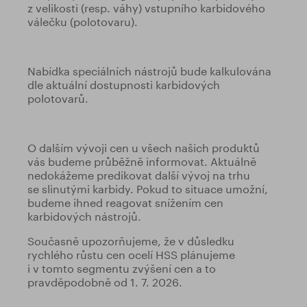
z velikosti (resp. váhy) vstupního karbidového
válečku (polotovaru).
Nabídka speciálních nástrojů bude kalkulována
dle aktuální dostupnosti karbidových
polotovarů.
O dalším vývoji cen u všech našich produktů
vás budeme průběžně informovat. Aktuálně
nedokážeme predikovat další vývoj na trhu
se slinutými karbidy. Pokud to situace umožní,
budeme ihned reagovat snížením cen
karbidových nástrojů.
Současně upozorňujeme, že v důsledku
rychlého růstu cen ocelí HSS plánujeme
i v tomto segmentu zvýšení cen a to
pravděpodobně od 1. 7. 2026.