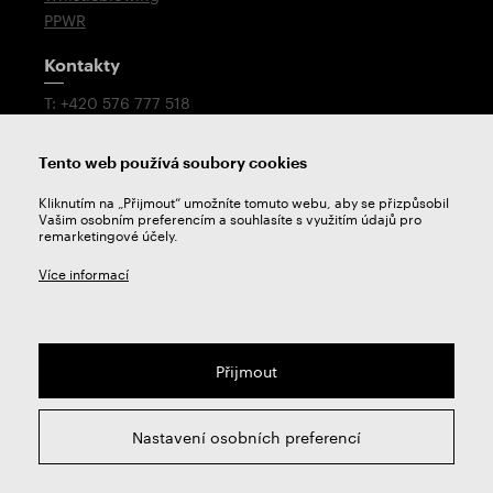
PPWR
Kontakty
T: +420 576 777 518
E:
prodej@zps-fn.cz
Tento web používá soubory cookies
Technologická podpora
Kliknutím na „Přijmout“ umožníte tomuto webu, aby se přizpůsobil
Petr Mikulášek
Vašim osobním preferencím a souhlasíte s využitím údajů pro
T: +420 576 777 522
remarketingové účely.
E:
podpora@zps-fn.cz
Více informací
Přijmout
2026 © ZPS-FN a.s. | Všechna práva vyhrazena
Nastavení osobních preferencí
webdesign by
Studio 9