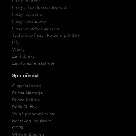
Frézy tvarové
Frézy s kuželovou stopkou
Frézy nástrčné
Frézy kotoučové
Frézy tvarové nástrčné
Technické frézy (Rotační pilníky)
Pily
Vrtáky
Záhlubníky
Závitořezné nástroje
Společnost
O společnosti
Divize Nástroje
Divize Kalírna
Další Služby
Volná pracovní místa
Nastavení soukromí
GDPR
Whistleblowing