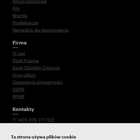
Pilniki obrotowe
Piły
Wiertła
Pogłębiacze
Narzędzia do gwintowania
Firma
O nas
Dział Frezów
Dział Obróbki Cieplnej
Inne usługi
Ustawienia prywatności
GDPR
PPWR
Kontakty
T: +420 576 777 522
E:
sales@zps-fn.cz
Ta strona używa plików cookie
Wsparcie techniczne