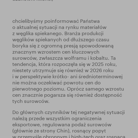
chcielibyśmy poinformować Państwa
o aktualnej sytuacji na rynku materiałów
z węglika spiekanego. Branża produkcji
węglików spiekanych od dłuższego czasu
boryka się z ogromną presją spowodowaną
znacznym wzrostem cen kluczowych
surowców, zwłaszcza wolframu i kobaltu. Ta
tendencja, która rozpoczęła się w 2025 roku,
niestety utrzymuje się również w 2026 roku
i w perspektywie krótko- ani średnioterminowej
nie można oczekiwać powrotu cen do
pierwotnego poziomu. Oprócz samego wzrostu
cen znacznie pogarsza się również dostępność
tych surowców.
Do głównych czynników tej negatywnej sytuacji
należą przede wszystkim ograniczenia
eksportowe, regulowana podaż surowców
(głównie ze strony Chin), rosnący popyt
w przemyśle obronnym i high-tech oraz rosnąca