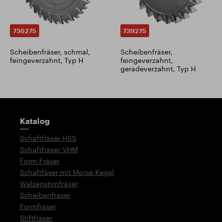
736275
739275
Scheibenfräser, schmal,
Scheibenfräser,
feingeverzahnt, Typ H
feingeverzahnt,
geradeverzahnt, Typ H
Wegweiser
Katalog
Schaftfräser HSS
Schaftfräser VHM
Form Fräser
Schaftfäser mit Morse Kegel
Walzenstirnfräser
Scheibenfräser
Formfräser
Stiftfräser