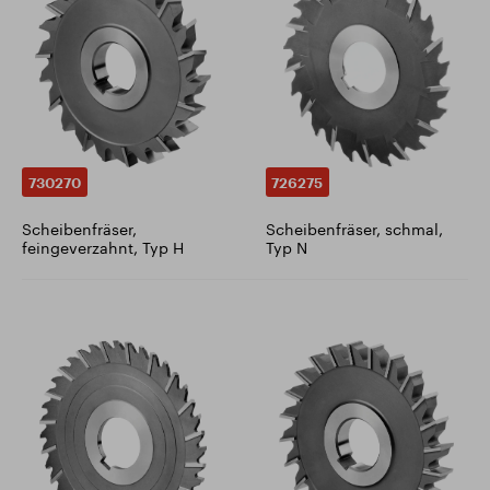
730270
726275
Scheibenfräser,
Scheibenfräser, schmal,
feingeverzahnt, Typ H
Typ N