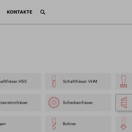
KONTAKTE
Scha
 VHM
Form fräser
Kege
tung der Werkzeuge
Schnittbedingunge
chtungen
Schnittbedingunge
Stiftfräser
Säg
typen
Berechnungen der 
ättertypen
von Fräsern
kzeuge
ALU program
Sätz
typen
Berechnung der Sc
aftfräser HSS
Schaftfräser VHM
debohrertypen
von Bohrern
DIVISION HÄRTEREI
WEITERE DIE
zenstirnfräser
Scheibenfräser
ente
gen
Bohrer