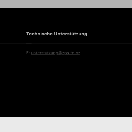
Technische Unterstützung
E:
unterstutzung@zps-fn.cz