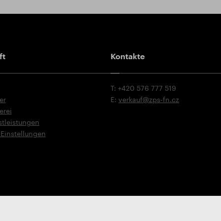
ft
Kontakte
T: +420 576 777 519
er
E:
verkauf@zps-fn.cz
erei
stleistungen
Einstellungen