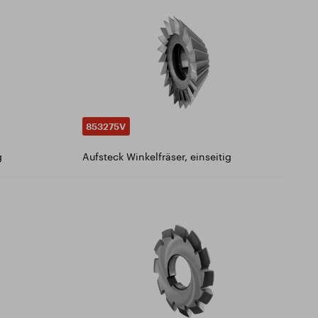
853275V
g
Aufsteck Winkelfräser, einseitig