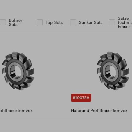
ikat ISO 9001:2015
äftsbedingungen
Sätze
ad Katalog
Bohrer
Tap-Sets
Senker-Sets
techni
Sets
Fräser
810075V
ofilfräser konvex
Halbrund Profilfräser konvex