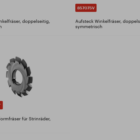
857075V
kelfräser, doppelseitig,
Aufsteck Winkelfräser, doppels
h
symmetrisch
T
ormfräser für Strinräder,