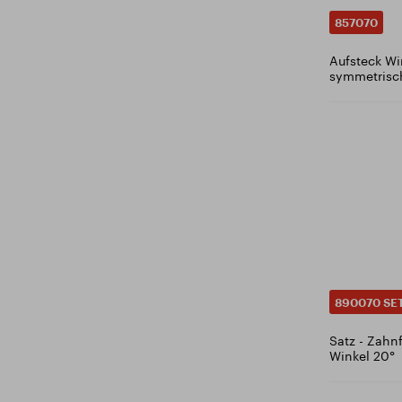
1.9
857070
DIN 1834B
1.95
DIN 1837A
Aufsteck Win
2
DIN 1838B
symmetrisc
2.05
DIN 1869
2.1
DIN 1870
2.15
DIN 1880
2.2
DIN ~1889
2.25
DIN 1897
2.3
DIN 1899
2.35
DIN 3972
2.4
DIN 6518
2.45
DIN 6527
890070 SE
2.5
DIN 6537K
2.55
Satz - Zahnf
DIN 6537L
Winkel 20°
2.6
DIN 22568
2.65
DIN KUD