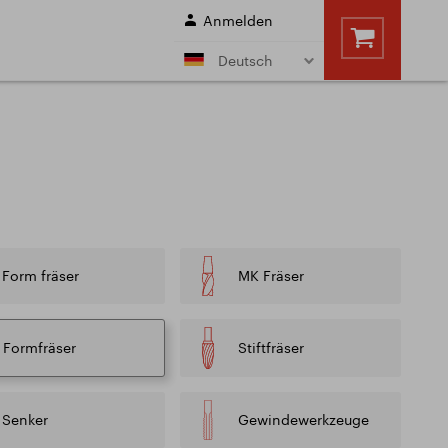
Anmelden
Deutsch
ftfäser mit Morse
Walzenstirnfräser
l
n
n
en
Bohrer
Schnittbedingungen
e
Sale
hnittbedingungen
Form fräser
MK Fräser
NSTLEISTUNGEN
Formfräser
Stiftfräser
Senker
Gewindewerkzeuge