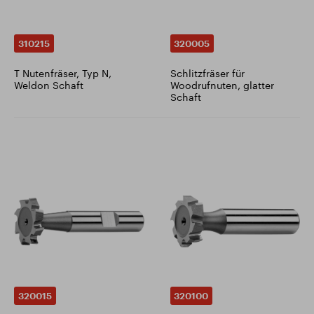
310215
320005
T Nutenfräser, Typ N,
Schlitzfräser für
Weldon Schaft
Woodrufnuten, glatter
Schaft
320015
320100