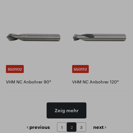
S50102
S50112
VHM NC Anbohrer 90°
VHM NC Anbohrer 120°
Zeig mehr
previous
next
1
2
3