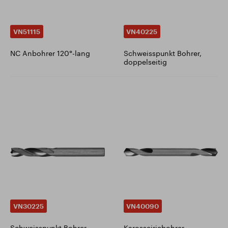
VN51115
VN40225
NC Anbohrer 120°-lang
Schweisspunkt Bohrer,
doppelseitig
VN30225
VN40090
Schweisspunkt Bohrer
Karosseiriebohrer,