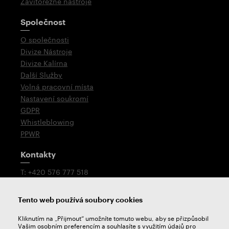
Závitořezné nástroje
Společnost
O společnosti
Divize Nástroje
Divize Kalírna
Další Služby
Volná pracovní místa
Nastavení soukromí
GDPR
Whistleblowing
PPWR
Kontakty
T: +420 576 777 518
E:
prodej@zps-fn.cz
Tento web používá soubory cookies
Technologická podpora
Kliknutím na „Přijmout“ umožníte tomuto webu, aby se přizpůsobil
Petr Mikulášek
Vašim osobním preferencím a souhlasíte s využitím údajů pro