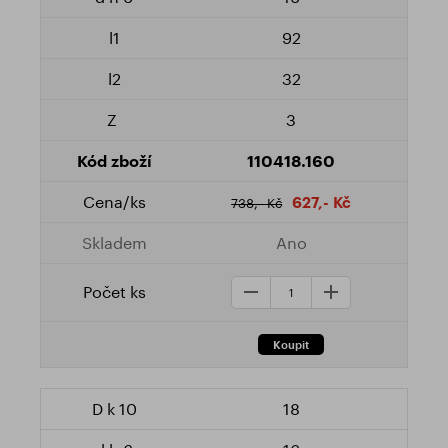
92
32
3
110418.160
627,- Kč
738,- Kč
Ano
18