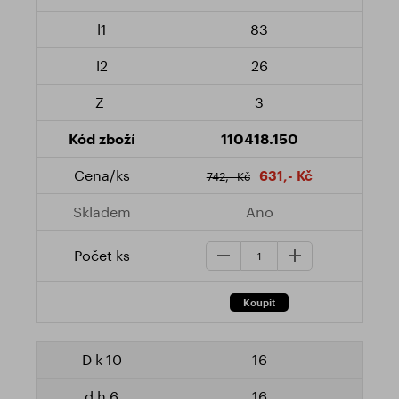
83
26
3
110418.150
631,- Kč
742,- Kč
Ano
16
16