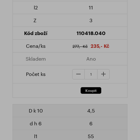
11
3
110418.040
235,- Kč
277,- Kč
Ano
4,5
6
55