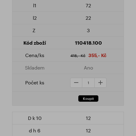
72
22
3
110418.100
355,- Kč
418,- Kč
Ano
12
12