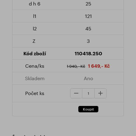
25
121
45
3
110418.250
1 649,- Kč
1 940,- Kč
Ano