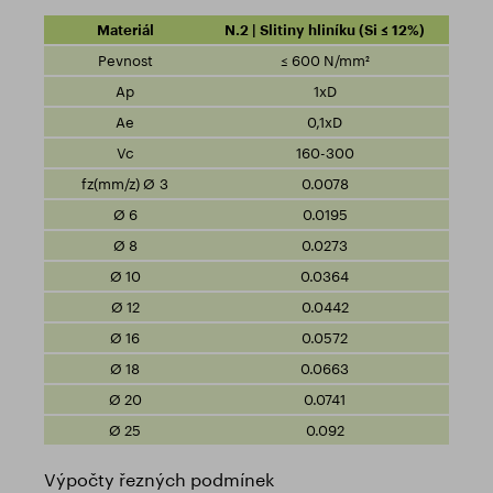
N.2 | Slitiny hliníku (Si ≤ 12%)
≤ 600 N/mm²
1xD
0,1xD
160-300
0.0078
0.0195
0.0273
0.0364
0.0442
0.0572
0.0663
0.0741
0.092
Výpočty řezných podmínek