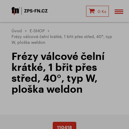
0 Ks
Úvod
E-SHOP
Frézy válcové čelní krátké, 1 břit přes střed, 40°, typ
W, ploška weldon
Frézy válcové čelní
krátké, 1 břit přes
střed, 40°, typ W,
ploška weldon
110418