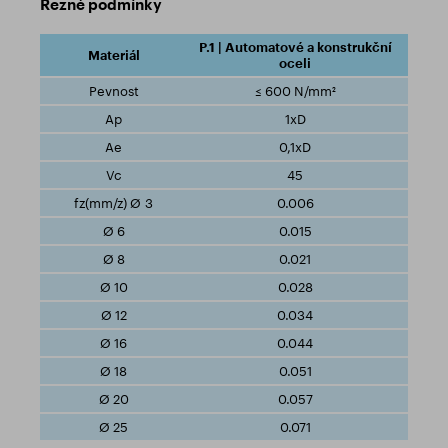
Řezné podmínky
P.1 | Automatové a konstrukční
oceli
≤ 600 N/mm²
1xD
0,1xD
45
0.006
0.015
0.021
0.028
0.034
0.044
0.051
0.057
0.071