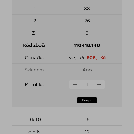
83
26
3
110418.140
506,- Kč
595,- Kč
Ano
15
12