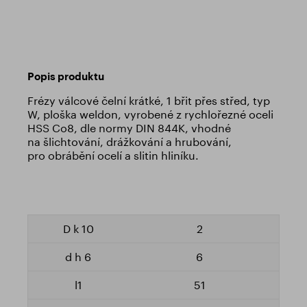
Popis produktu
Frézy válcové čelní krátké, 1 břit přes střed, typ
W, ploška weldon, vyrobené z rychlořezné oceli
HSS Co8, dle normy DIN 844K, vhodné
na šlichtování, drážkování a hrubování,
pro obrábění ocelí a slitin hliníku.
2
6
51