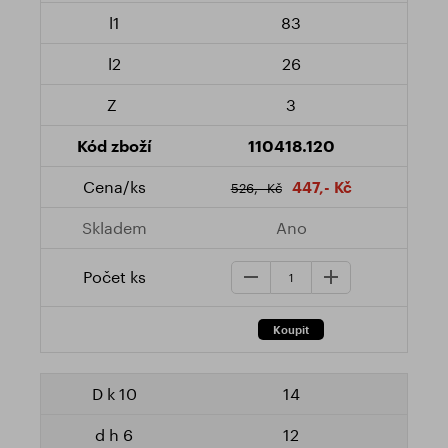
83
26
3
110418.120
447,- Kč
526,- Kč
Ano
14
12