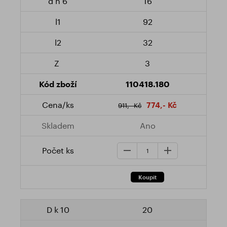
16
92
32
3
110418.180
774,- Kč
911,- Kč
Ano
20