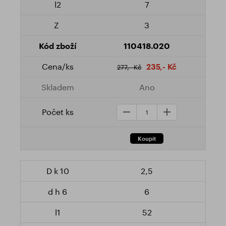
7
3
110418.020
235,- Kč
277,- Kč
Ano
2,5
6
52