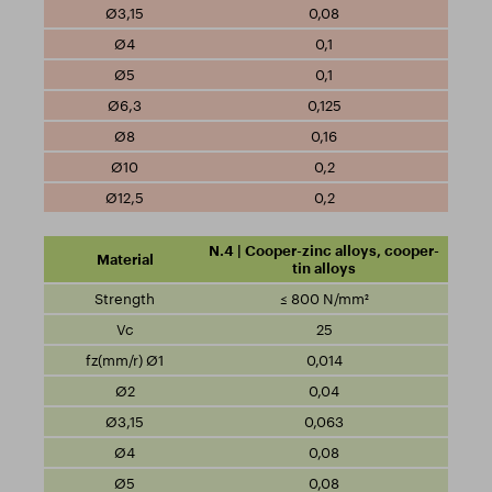
0,08
0,1
0,1
0,125
0,16
0,2
0,2
N.4 | Cooper-zinc alloys, cooper-
tin alloys
≤ 800 N/mm²
25
0,014
0,04
0,063
0,08
0,08