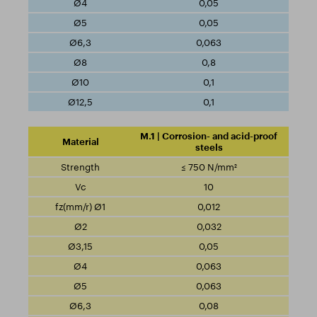
0,05
0,05
0,063
0,8
0,1
0,1
M.1 | Corrosion- and acid-proof
steels
≤ 750 N/mm²
10
0,012
0,032
0,05
0,063
0,063
0,08