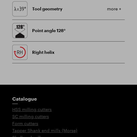
Tool geometry
more +
Point angle 128°
Right helix
Guidepost
Catalogue
HSS milling cutters
SC milling cutters
Form cutters
Tapper Shank end mills (Morse)