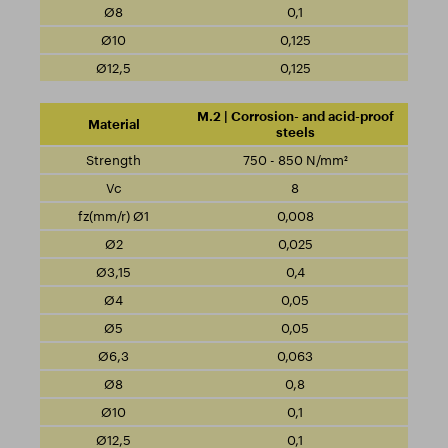
0,1
0,125
0,125
M.2 | Corrosion- and acid-proof
steels
750 - 850 N/mm²
8
0,008
0,025
0,4
0,05
0,05
0,063
0,8
0,1
0,1