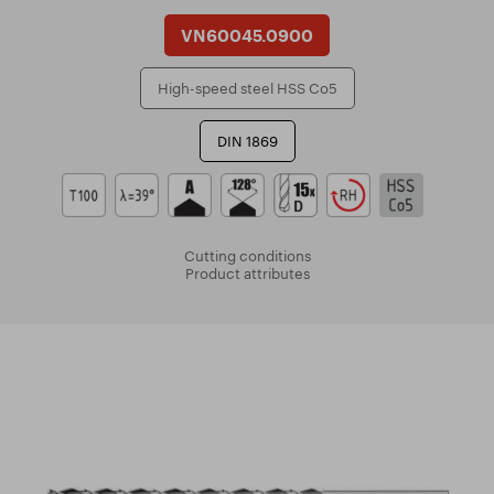
VN60045.0900
High-speed steel HSS Co5
DIN 1869
Cutting conditions
Product attributes