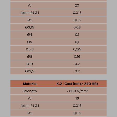
20
0,016
0,05
0,08
0,1
0,1
0,125
0,16
0,2
0,2
K.2 | Cast iron (> 240 HB)
> 800 N/mm²
16
0,016
0,05