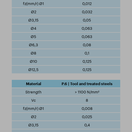
0,012
0,032
0,05
0,063
0,063
0,08
0,1
0,125
0,125
P.6 | Tool and treated steels
> 1100 N/mm²
8
0,008
0,025
0,4