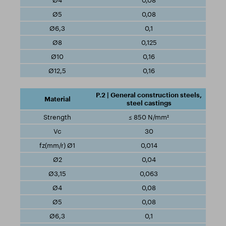
0,08
0,08
0,1
0,125
0,16
0,16
P.2 | General construction steels,
steel castings
≤ 850 N/mm²
30
0,014
0,04
0,063
0,08
0,08
0,1