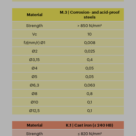
M.3 | Corrosion- and acid-proof
steels
> 850 N/mm²
10
0,008
0,025
0,4
0,05
0,05
0,063
0,8
0,1
0,1
K.1 | Cast iron (≤ 240 HB)
≤ 820 N/mm²