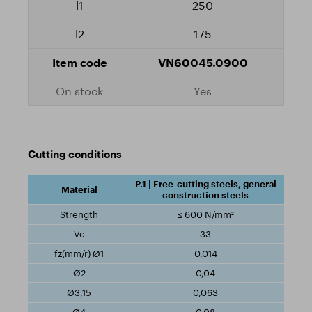
250
175
VN60045.0900
Yes
Cutting conditions
P.1 | Free-cutting steels, general
construction steels
≤ 600 N/mm²
33
0,014
0,04
0,063