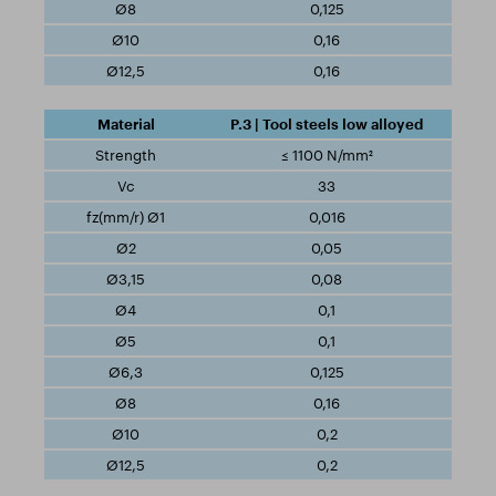
0,125
0,16
0,16
P.3 | Tool steels low alloyed
≤ 1100 N/mm²
33
0,016
0,05
0,08
0,1
0,1
0,125
0,16
0,2
0,2