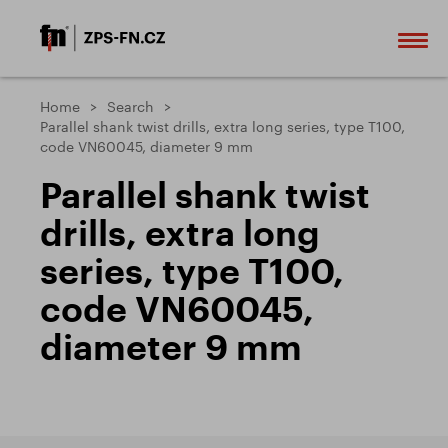
Home
Search
Parallel shank twist drills, extra long series, type T100,
code VN60045, diameter 9 mm
Parallel shank twist
drills, extra long
series, type T100,
code VN60045,
diameter 9 mm