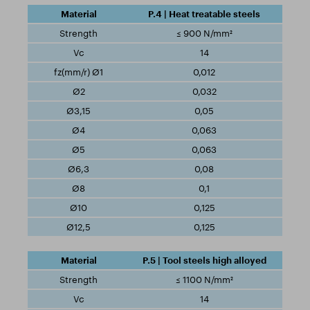
P.4 | Heat treatable steels
≤ 900 N/mm²
14
0,012
0,032
0,05
0,063
0,063
0,08
0,1
0,125
0,125
P.5 | Tool steels high alloyed
≤ 1100 N/mm²
14