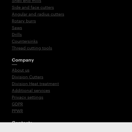
Shell end mills
Side and face cutters
Angular and radius cutters
Rotary burrs
Saws
Drills
Countersinks
Thread cutting tools
Company
About us
Division Cutters
Division Heat treatment
Additional services
Privacy settings
GDPR
PPWR
Contacts