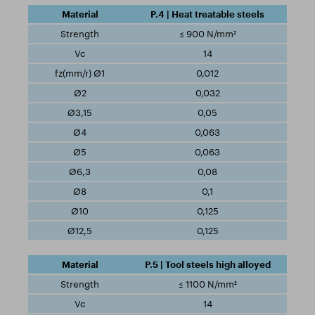
P.4 | Heat treatable steels
≤ 900 N/mm²
14
0,012
0,032
0,05
0,063
0,063
0,08
0,1
0,125
0,125
P.5 | Tool steels high alloyed
≤ 1100 N/mm²
14