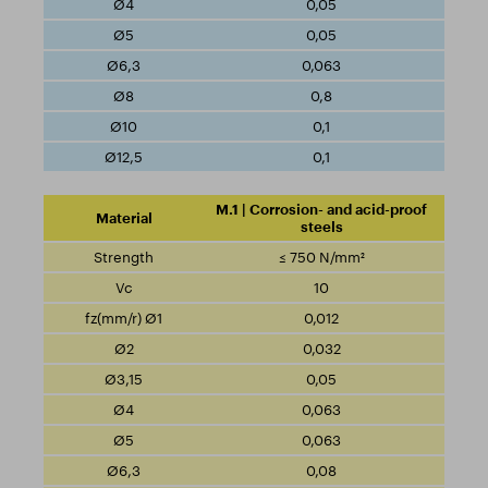
0,05
0,05
0,063
0,8
0,1
0,1
M.1 | Corrosion- and acid-proof
steels
≤ 750 N/mm²
10
0,012
0,032
0,05
0,063
0,063
0,08