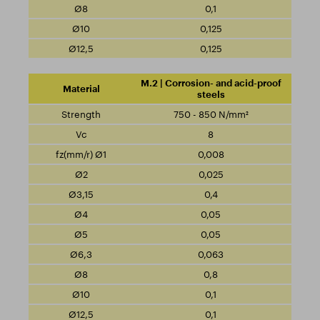
0,1
0,125
0,125
M.2 | Corrosion- and acid-proof
steels
750 - 850 N/mm²
8
0,008
0,025
0,4
0,05
0,05
0,063
0,8
0,1
0,1