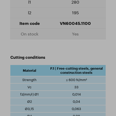
280
195
VN60045.1100
Yes
Cutting conditions
P.1 | Free-cutting steels, general
construction steels
≤ 600 N/mm²
33
0,014
0,04
0,063