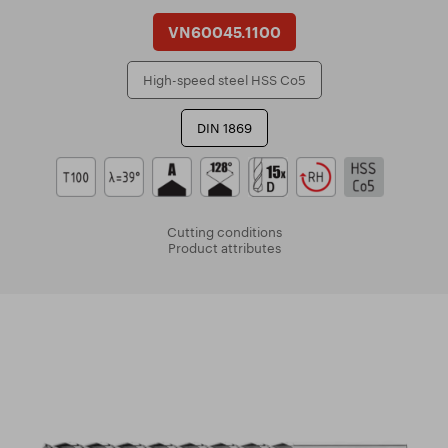
VN60045.1100
High-speed steel HSS Co5
DIN 1869
Cutting conditions
Product attributes