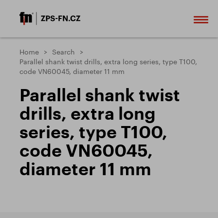
Home
Search
Parallel shank twist drills, extra long series, type T100,
code VN60045, diameter 11 mm
Parallel shank twist
drills, extra long
series, type T100,
code VN60045,
diameter 11 mm