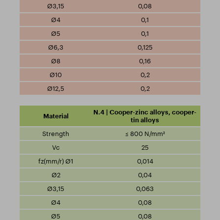
0,08
0,1
0,1
0,125
0,16
0,2
0,2
N.4 | Cooper-zinc alloys, cooper-
tin alloys
≤ 800 N/mm²
25
0,014
0,04
0,063
0,08
0,08