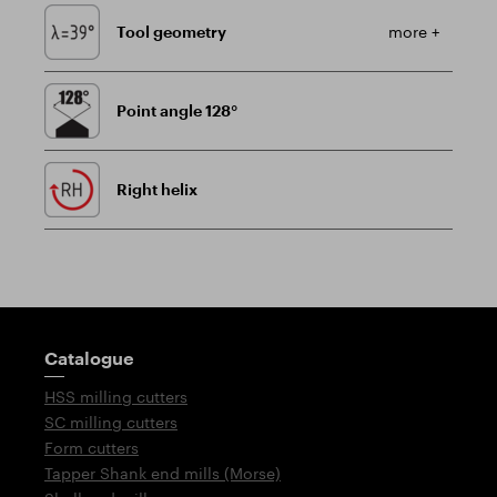
Tool geometry
more +
Point angle 128°
Right helix
Guidepost
Catalogue
HSS milling cutters
SC milling cutters
Form cutters
Tapper Shank end mills (Morse)