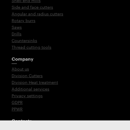
Shell end mills
Side and face cutters
Angular and radius cutters
Rotary burrs
Saws
Drills
Countersinks
Thread cutting tools
Company
About us
Division Cutters
Division Heat treatment
Additional services
Privacy settings
GDPR
PPWR
Contacts