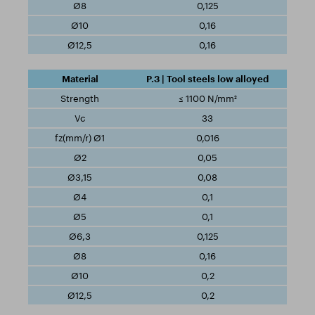
0,125
0,16
0,16
P.3 | Tool steels low alloyed
≤ 1100 N/mm²
33
0,016
0,05
0,08
0,1
0,1
0,125
0,16
0,2
0,2