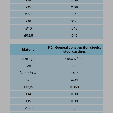
0,08
0,08
0,1
0,125
0,16
0,16
P.2 | General construction steels,
steel castings
≤ 850 N/mm²
30
0,014
0,04
0,063
0,08
0,08
0,1