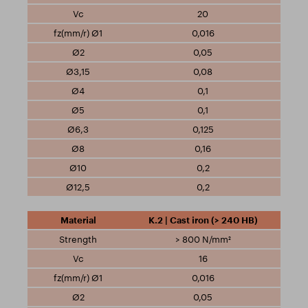
20
0,016
0,05
0,08
0,1
0,1
0,125
0,16
0,2
0,2
K.2 | Cast iron (> 240 HB)
> 800 N/mm²
16
0,016
0,05