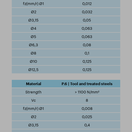
0,012
0,032
0,05
0,063
0,063
0,08
0,1
0,125
0,125
P.6 | Tool and treated steels
> 1100 N/mm²
8
0,008
0,025
0,4