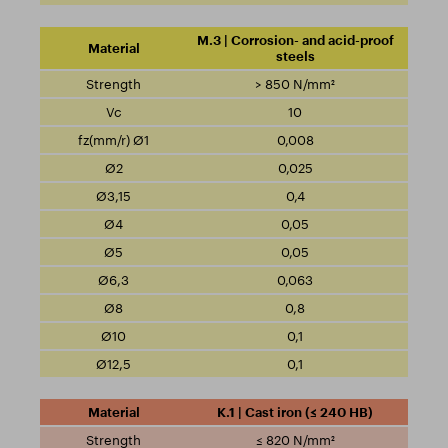
M.3 | Corrosion- and acid-proof
steels
> 850 N/mm²
10
0,008
0,025
0,4
0,05
0,05
0,063
0,8
0,1
0,1
K.1 | Cast iron (≤ 240 HB)
≤ 820 N/mm²