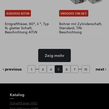
S350102 AlTiN
VN10015 TIN SET
Entgraftfräser, 60°, λ °, Typ
Bohrer mit Zylinderschaft,
N, glatter Schaft,
Standard, TIN-
Beschichtung AlTiN
Beschichtung
Zeig mehr
previous
next
1
3
4
5
6
7
15
Wegweiser
Katalog
Schaftfräser HSS
Schaftfräser VHM