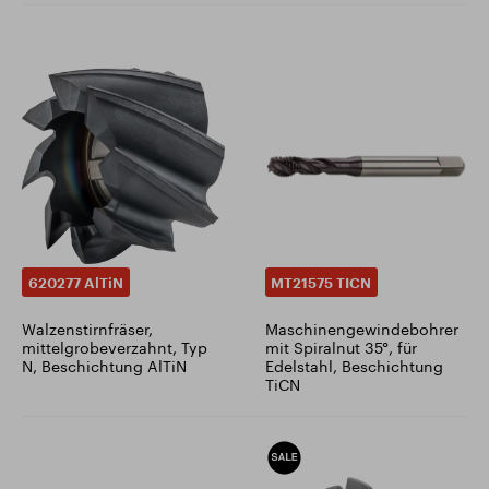
620277 AlTiN
MT21575 TICN
Walzenstirnfräser,
Maschinengewindebohrer
mittelgrobeverzahnt, Typ
mit Spiralnut 35°, für
N, Beschichtung AlTiN
Edelstahl, Beschichtung
TiCN