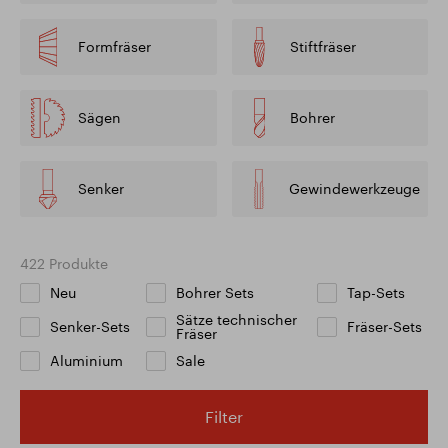
Formfräser
Stiftfräser
Sägen
Bohrer
Senker
Gewindewerkzeuge
422 Produkte
Neu
Bohrer Sets
Tap-Sets
Sätze technischer
Senker-Sets
Fräser-Sets
Fräser
Aluminium
Sale
Filter