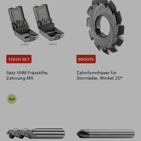
T1X02 SET
890075
Satz VHM Frässtifte,
Zahnformfräser für
Zahnung MX
Stirnräder, Winkel 20°