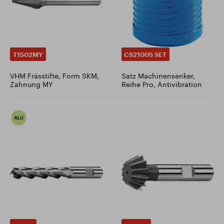
T1502MY
CS21005 SET
VHM Frässtifte, Form SKM,
Satz Machinensenker,
Zahnung MY
Reihe Pro, Antivibration