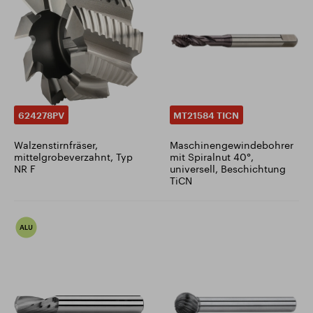
624278PV
MT21584 TICN
Walzenstirnfräser,
Maschinengewindebohrer
mittelgrobeverzahnt, Typ
mit Spiralnut 40°,
NR F
universell, Beschichtung
TiCN