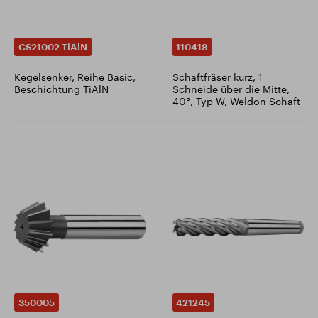
CS21002 TiAlN
110418
Kegelsenker, Reihe Basic,
Schaftfräser kurz, 1
Beschichtung TiAlN
Schneide über die Mitte,
40°, Typ W, Weldon Schaft
350005
421245