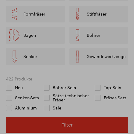
Formfräser
Stiftfräser
Sägen
Bohrer
Senker
Gewindewerkzeuge
422 Produkte
Neu
Bohrer Sets
Tap-Sets
Sätze technischer
Senker-Sets
Fräser-Sets
Fräser
Aluminium
Sale
Filter