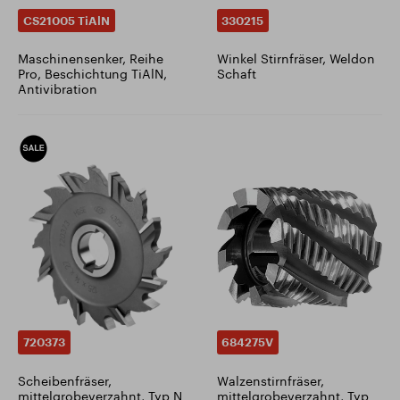
CS21005 TiAlN
330215
Maschinensenker, Reihe
Winkel Stirnfräser, Weldon
Pro, Beschichtung TiAlN,
Schaft
Antivibration
720373
684275V
Scheibenfräser,
Walzenstirnfräser,
mittelgrobeverzahnt, Typ N
mittelgrobeverzahnt, Typ