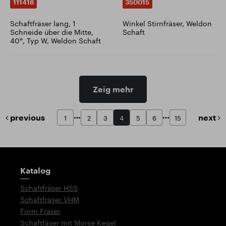
111418
350015
Schaftfräser lang, 1
Winkel Stirnfräser, Weldon
Schneide über die Mitte,
Schaft
40°, Typ W, Weldon Schaft
Zeig mehr
previous
next
1
2
3
4
5
6
15
Wegweiser
Katalog
Schaftfräser HSS
Schaftfräser VHM
Form Fräser
Schaftfäser mit Morse Kegel