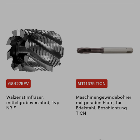
684275PV
MT11375 TICN
Walzenstirnfräser,
Maschinengewindebohrer
mittelgrobeverzahnt, Typ
mit geraden Flöte, für
NR F
Edelstahl, Beschichtung
TiCN