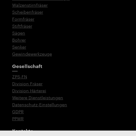
Walzenstirnfräser
Scheibenfräser
Formfräser
Stiftfräser
Sägen
Bohrer
Senker
Gewindewerkzeuge
Gesellschaft
ZPS-FN
Division Fräser
Division Härterei
Weitere Dienstleistungen
Datenschutz-Einstellungen
GDPR
PPWR
Kontakte