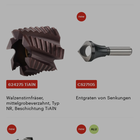
624275 TiAlN
CS27105
Walzenstirnfräser,
Entgraten von Senkungen
mittelgrobeverzahnt, Typ
NR, Beschichtung TiAlN