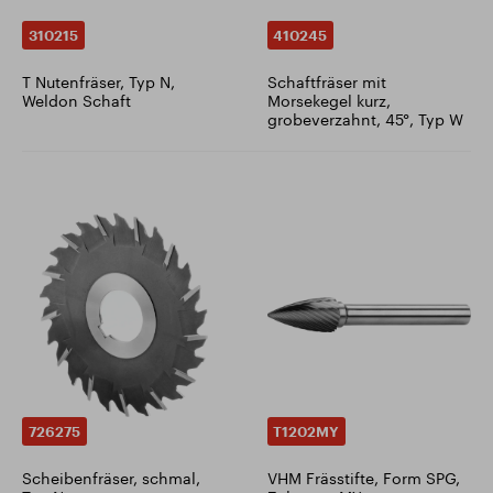
310215
410245
T Nutenfräser, Typ N,
Schaftfräser mit
Weldon Schaft
Morsekegel kurz,
grobeverzahnt, 45°, Typ W
726275
T1202MY
Scheibenfräser, schmal,
VHM Frässtifte, Form SPG,