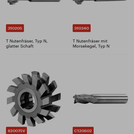
310205
310340
T Nutenfräser, Typ N,
T Nutenfräser mit
glatter Schaft
Morsekegel, Typ N
820075V
C120602