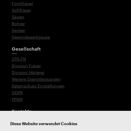
Formfräser
Stiftfräser
Sägen
Bohrer
Senker
Gewindewerkzeuge
Gesellschaft
ZPS-FN
Division Fräser
Division Härterei
Weitere Dienstleistungen
Datenschutz-Einstellungen
GDPR
PPWR
Kontakte
T: +420 576 777 519
Diese Website verwendet Cookies
E:
verkauf@zps-fn.cz