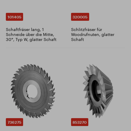
101405
320005
Schaftfräser lang, 1
Schlitzfräser für
Schneide über die Mitte,
Woodrufnuten, glatter
30°, Typ W, glatter Schaft
Schaft
736275
853270