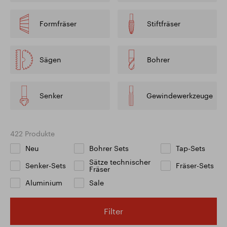
Formfräser
Stiftfräser
Sägen
Bohrer
Senker
Gewindewerkzeuge
422 Produkte
Neu
Bohrer Sets
Tap-Sets
Sätze technischer
Senker-Sets
Fräser-Sets
Fräser
Aluminium
Sale
Filter