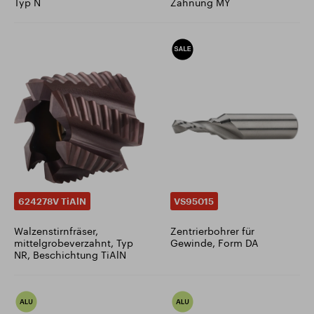
Typ N
Zahnung MY
624278V TiAlN
VS95015
Walzenstirnfräser,
Zentrierbohrer für
mittelgrobeverzahnt, Typ
Gewinde, Form DA
NR, Beschichtung TiAlN