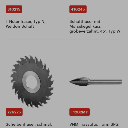
310215
410245
T Nutenfräser, Typ N,
Schaftfräser mit
Weldon Schaft
Morsekegel kurz,
grobeverzahnt, 45°, Typ W
726275
T1202MY
Scheibenfräser, schmal,
VHM Frässtifte, Form SPG,