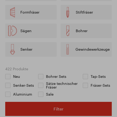
Formfräser
Stiftfräser
Sägen
Bohrer
Senker
Gewindewerkzeuge
422 Produkte
Neu
Bohrer Sets
Tap-Sets
Sätze technischer
Senker-Sets
Fräser-Sets
Fräser
Aluminium
Sale
Filter