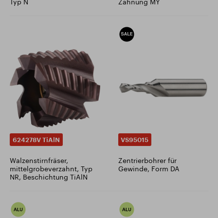
Typ N
Zahnung MY
624278V TiAlN
VS95015
Walzenstirnfräser,
Zentrierbohrer für
mittelgrobeverzahnt, Typ
Gewinde, Form DA
NR, Beschichtung TiAlN