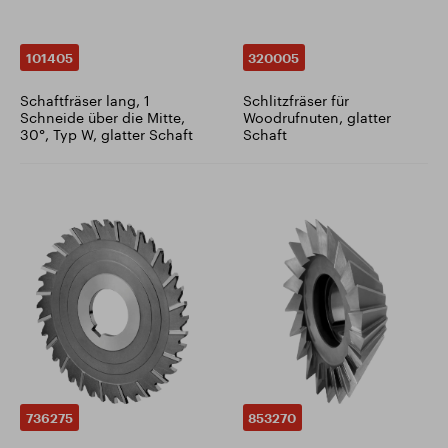
101405
320005
Schaftfräser lang, 1
Schlitzfräser für
Schneide über die Mitte,
Woodrufnuten, glatter
30°, Typ W, glatter Schaft
Schaft
736275
853270