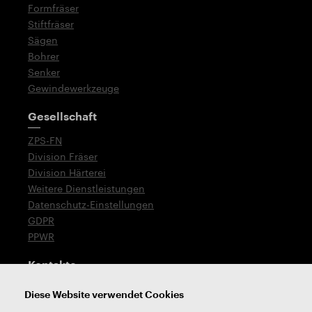
Formfräser
Stiftfräser
Sägen
Bohrer
Senker
Gewindewerkzeuge
Gesellschaft
ZPS-FN
Division Fräser
Division Härterei
Weitere Dienstleistungen
Datenschutz-Einstellungen
GDPR
PPWR
Kontakte
T: +420 576 777 519
Diese Website verwendet Cookies
E:
verkauf@zps-fn.cz