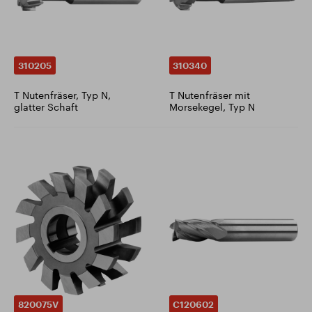
310205
310340
T Nutenfräser, Typ N,
T Nutenfräser mit
glatter Schaft
Morsekegel, Typ N
820075V
C120602