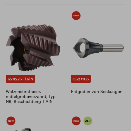
624275 TiAlN
CS27105
Walzenstirnfräser,
Entgraten von Senkungen
mittelgrobeverzahnt, Typ
NR, Beschichtung TiAlN