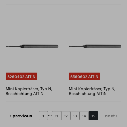
S260402 AlTiN
S560602 AlTiN
Mini Kopierfräser, Typ N,
Mini Kopierfräser, Typ N,
Beschichtung AlTiN
Beschichtung AlTiN
previous
next
1
11
12
13
14
15