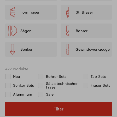
Formfräser
Stiftfräser
Sägen
Bohrer
Senker
Gewindewerkzeuge
422 Produkte
Neu
Bohrer Sets
Tap-Sets
Sätze technischer
Senker-Sets
Fräser-Sets
Fräser
Aluminium
Sale
Filter