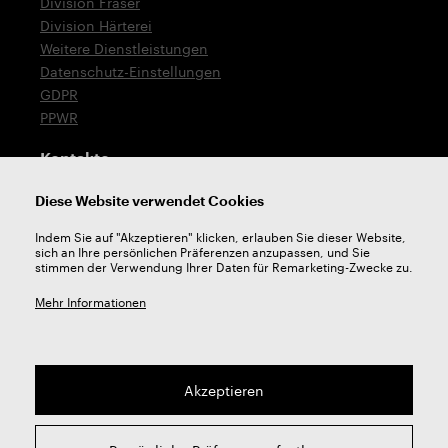
Division Fräser
Division Härterei
Weitere Dienstleistungen
Datenschutz-Einstellungen
GDPR
PPWR
Kontakte
T: +420 576 777 519
Diese Website verwendet Cookies
E:
verkauf@zps-fn.cz
Indem Sie auf "Akzeptieren" klicken, erlauben Sie dieser Website,
sich an Ihre persönlichen Präferenzen anzupassen, und Sie
Technische Unterstützung
stimmen der Verwendung Ihrer Daten für Remarketing-Zwecke zu.
E:
unterstutzung@zps-fn.cz
Mehr Informationen
Akzeptieren
2026 © ZPS-FN a.s. | Alle rechte vorbehalten