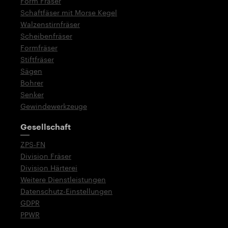
Form Fräser
Schaftfäser mit Morse Kegel
Walzenstirnfräser
Scheibenfräser
Formfräser
Stiftfräser
Sägen
Bohrer
Senker
Gewindewerkzeuge
Gesellschaft
ZPS-FN
Division Fräser
Division Härterei
Weitere Dienstleistungen
Datenschutz-Einstellungen
GDPR
PPWR