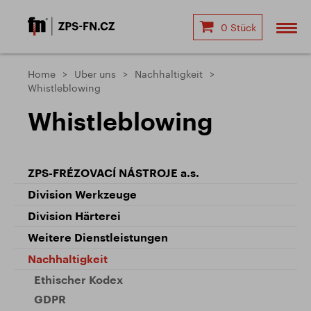
0 Stück
Home
Uber uns
Nachhaltigkeit
Whistleblowing
Whistleblowing
ZPS-FRÉZOVACÍ NÁSTROJE a.s.
Division Werkzeuge
Division Härterei
Weitere Dienstleistungen
Nachhaltigkeit
Ethischer Kodex
GDPR