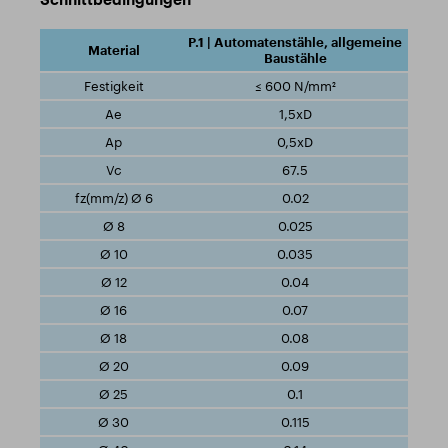
P.1 | Automatenstähle, allgemeine
Baustähle
≤ 600 N/mm²
1,5xD
0,5xD
67.5
0.02
0.025
0.035
0.04
0.07
0.08
0.09
0.1
0.115