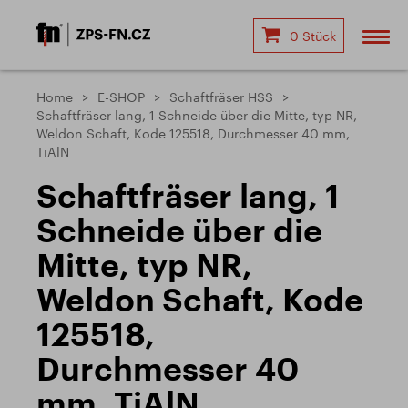
0 Stück
Home
E-SHOP
Schaftfräser HSS
Schaftfräser lang, 1 Schneide über die Mitte, typ NR,
Weldon Schaft, Kode 125518, Durchmesser 40 mm,
TiAlN
Schaftfräser lang, 1
Schneide über die
Mitte, typ NR,
Weldon Schaft, Kode
125518,
Durchmesser 40
mm, TiAlN