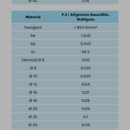
0.14
P.2 | Allgemine Baustähle,
Stahlguss
≤ 850 N/mm²
1,5xD
0,5xD
58.5
0.02
0.025
0.035
0.04
0.07
0.08
0.09
0.1
0.115