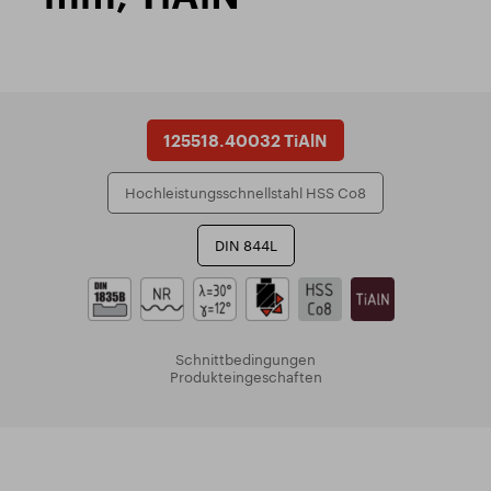
125518.40032 TiAlN
Hochleistungsschnellstahl HSS Co8
DIN 844L
Schnittbedingungen
Produkteingeschaften