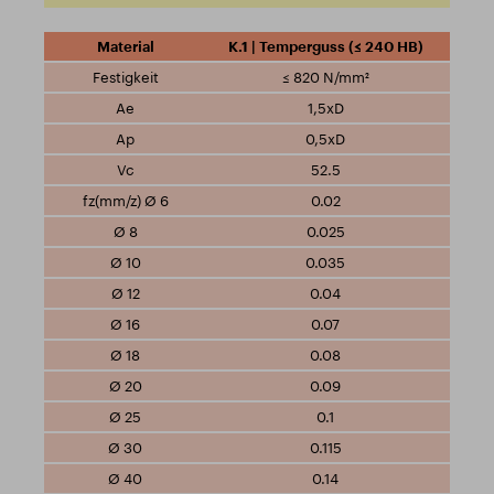
K.1 | Temperguss (≤ 240 HB)
≤ 820 N/mm²
1,5xD
0,5xD
52.5
0.02
0.025
0.035
0.04
0.07
0.08
0.09
0.1
0.115
0.14