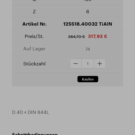
6
125518.40032 TiAlN
317,93 €
384,70 €
Ja
D 40 ≠ DIN 844L
Schnittbedingungen