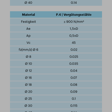
0.14
P.4 | Vergütungsstähle
≤ 900 N/mm²
1,5xD
0,5xD
45
0.02
0.025
0.035
0.04
0.07
0.08
0.09
0.1
0.115