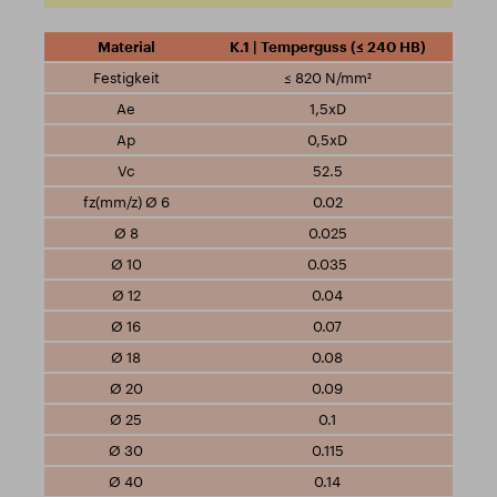
K.1 | Temperguss (≤ 240 HB)
≤ 820 N/mm²
1,5xD
0,5xD
52.5
0.02
0.025
0.035
0.04
0.07
0.08
0.09
0.1
0.115
0.14