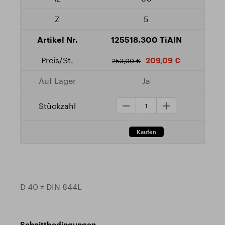
5
125518.300 TiAlN
209,09 €
253,00 €
Ja
D 40 ≠ DIN 844L
Schnittbedingungen