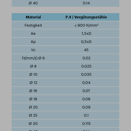
0.14
P.4 | Vergütungsstähle
≤ 900 N/mm²
1,5xD
0,5xD
45
0.02
0.025
0.035
0.04
0.07
0.08
0.09
0.1
0.115