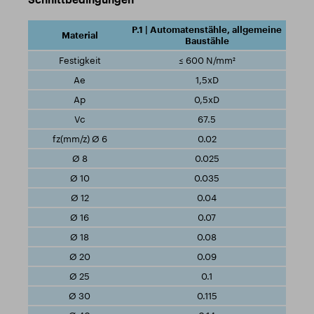
P.1 | Automatenstähle, allgemeine
Baustähle
≤ 600 N/mm²
1,5xD
0,5xD
67.5
0.02
0.025
0.035
0.04
0.07
0.08
0.09
0.1
0.115