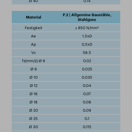
0.14
P.2 | Allgemine Baustähle,
Stahlguss
≤ 850 N/mm²
1,5xD
0,5xD
58.5
0.02
0.025
0.035
0.04
0.07
0.08
0.09
0.1
0.115