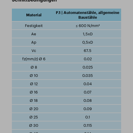
P.1 | Automatenstähle, allgemeine
Baustähle
≤ 600 N/mm²
1,5xD
0,5xD
67.5
0.02
0.025
0.035
0.04
0.07
0.08
0.09
0.1
0.115