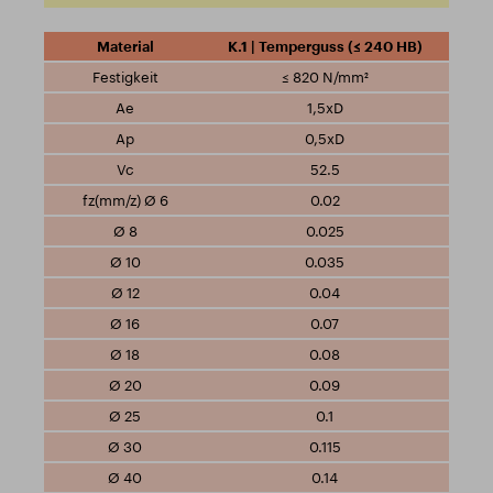
K.1 | Temperguss (≤ 240 HB)
≤ 820 N/mm²
1,5xD
0,5xD
52.5
0.02
0.025
0.035
0.04
0.07
0.08
0.09
0.1
0.115
0.14