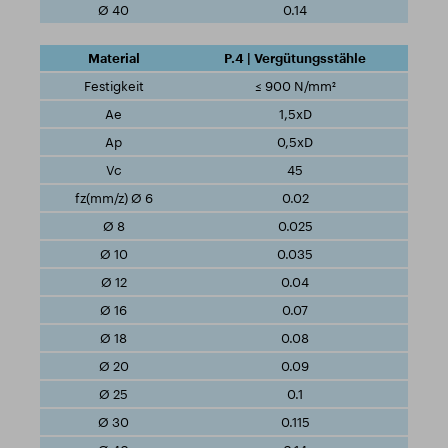
0.14
P.4 | Vergütungsstähle
≤ 900 N/mm²
1,5xD
0,5xD
45
0.02
0.025
0.035
0.04
0.07
0.08
0.09
0.1
0.115