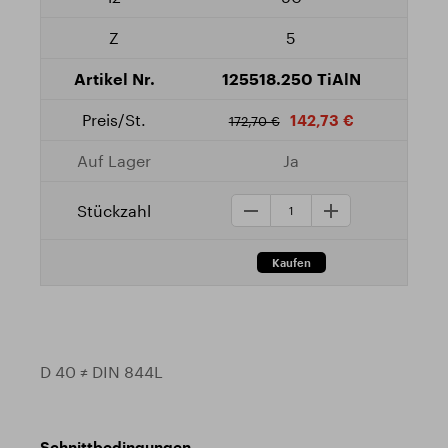
5
125518.250 TiAlN
142,73 €
172,70 €
Ja
D 40 ≠ DIN 844L
Schnittbedingungen