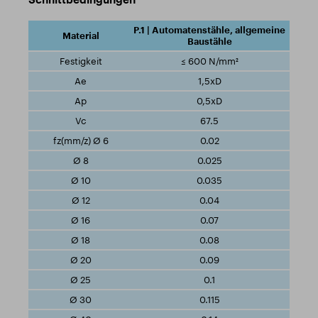
P.1 | Automatenstähle, allgemeine
Baustähle
≤ 600 N/mm²
1,5xD
0,5xD
67.5
0.02
0.025
0.035
0.04
0.07
0.08
0.09
0.1
0.115