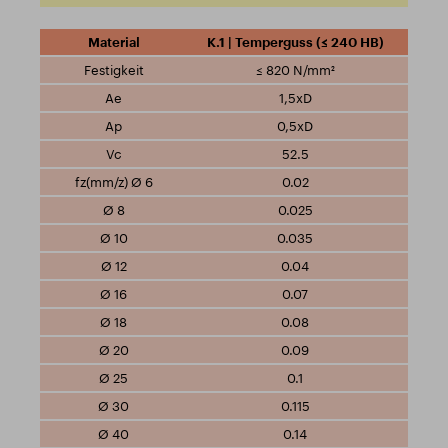
K.1 | Temperguss (≤ 240 HB)
≤ 820 N/mm²
1,5xD
0,5xD
52.5
0.02
0.025
0.035
0.04
0.07
0.08
0.09
0.1
0.115
0.14