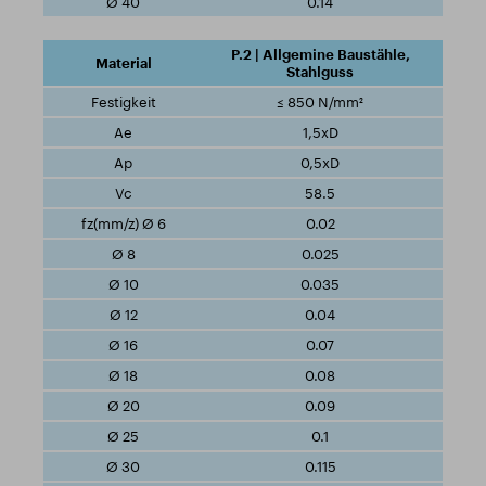
0.14
P.2 | Allgemine Baustähle,
Stahlguss
≤ 850 N/mm²
1,5xD
0,5xD
58.5
0.02
0.025
0.035
0.04
0.07
0.08
0.09
0.1
0.115