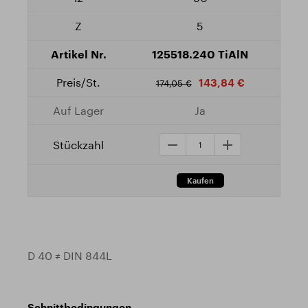
5
125518.240 TiAlN
143,84 €
174,05 €
Ja
D 40 ≠ DIN 844L
Schnittbedingungen