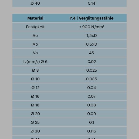
0.14
P.4 | Vergütungsstähle
≤ 900 N/mm²
1,5xD
0,5xD
45
0.02
0.025
0.035
0.04
0.07
0.08
0.09
0.1
0.115