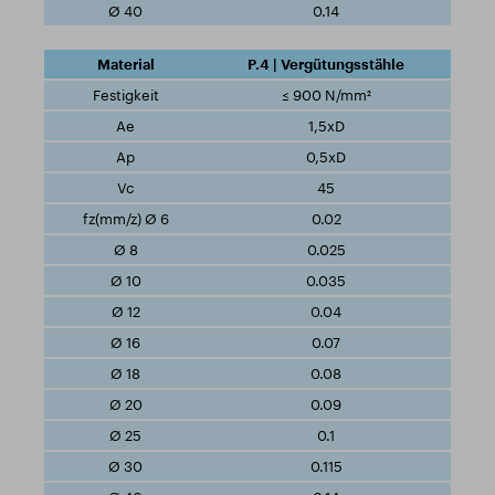
0.14
P.4 | Vergütungsstähle
≤ 900 N/mm²
1,5xD
0,5xD
45
0.02
0.025
0.035
0.04
0.07
0.08
0.09
0.1
0.115