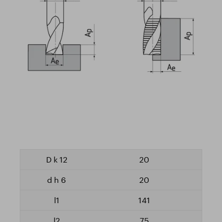
20
20
141
75