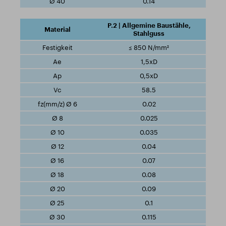
0.14
P.2 | Allgemine Baustähle,
Stahlguss
≤ 850 N/mm²
1,5xD
0,5xD
58.5
0.02
0.025
0.035
0.04
0.07
0.08
0.09
0.1
0.115