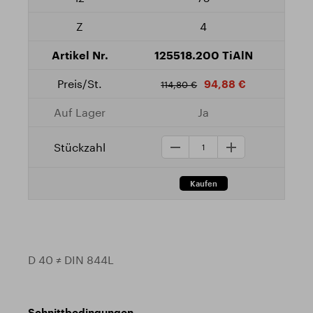
4
125518.200 TiAlN
94,88 €
114,80 €
Ja
D 40 ≠ DIN 844L
Schnittbedingungen