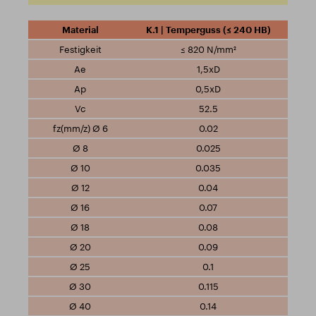
K.1 | Temperguss (≤ 240 HB)
≤ 820 N/mm²
1,5xD
0,5xD
52.5
0.02
0.025
0.035
0.04
0.07
0.08
0.09
0.1
0.115
0.14