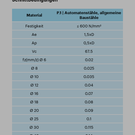
P.1 | Automatenstähle, allgemeine
Baustähle
≤ 600 N/mm²
1,5xD
0,5xD
67.5
0.02
0.025
0.035
0.04
0.07
0.08
0.09
0.1
0.115