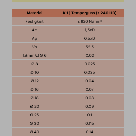
K.1 | Temperguss (≤ 240 HB)
≤ 820 N/mm²
1,5xD
0,5xD
52.5
0.02
0.025
0.035
0.04
0.07
0.08
0.09
0.1
0.115
0.14