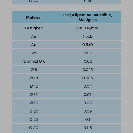
0.14
P.2 | Allgemine Baustähle,
Stahlguss
≤ 850 N/mm²
1,5xD
0,5xD
58.5
0.02
0.025
0.035
0.04
0.07
0.08
0.09
0.1
0.115