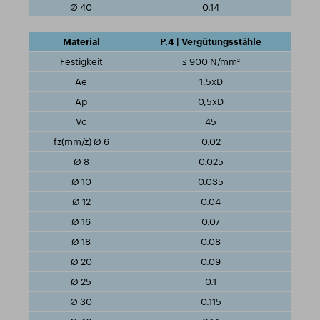
0.14
P.4 | Vergütungsstähle
≤ 900 N/mm²
1,5xD
0,5xD
45
0.02
0.025
0.035
0.04
0.07
0.08
0.09
0.1
0.115