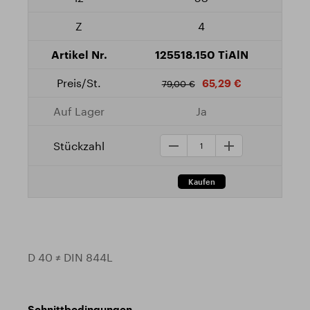
4
125518.150 TiAlN
65,29 €
79,00 €
Ja
D 40 ≠ DIN 844L
Schnittbedingungen