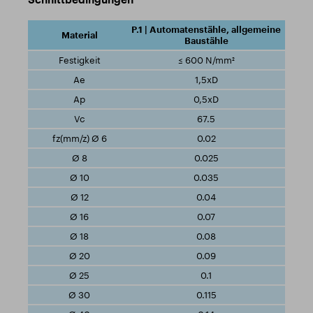
P.1 | Automatenstähle, allgemeine
Baustähle
≤ 600 N/mm²
1,5xD
0,5xD
67.5
0.02
0.025
0.035
0.04
0.07
0.08
0.09
0.1
0.115