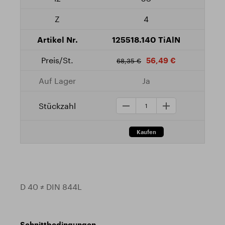
4
125518.140 TiAlN
56,49 €
68,35 €
Ja
D 40 ≠ DIN 844L
Schnittbedingungen