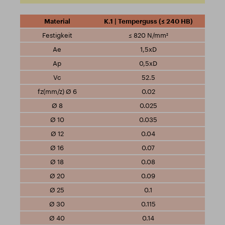
K.1 | Temperguss (≤ 240 HB)
≤ 820 N/mm²
1,5xD
0,5xD
52.5
0.02
0.025
0.035
0.04
0.07
0.08
0.09
0.1
0.115
0.14