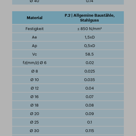
0.14
P.2 | Allgemine Baustähle,
Stahlguss
≤ 850 N/mm²
1,5xD
0,5xD
58.5
0.02
0.025
0.035
0.04
0.07
0.08
0.09
0.1
0.115