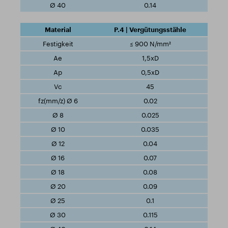
0.14
P.4 | Vergütungsstähle
≤ 900 N/mm²
1,5xD
0,5xD
45
0.02
0.025
0.035
0.04
0.07
0.08
0.09
0.1
0.115