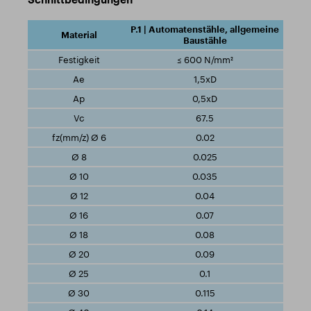
P.1 | Automatenstähle, allgemeine
Baustähle
≤ 600 N/mm²
1,5xD
0,5xD
67.5
0.02
0.025
0.035
0.04
0.07
0.08
0.09
0.1
0.115