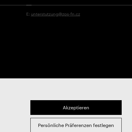
E:
unterstutzung@zps-fn.cz
Akzeptieren
Persönliche Präferenzen festlegen