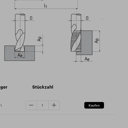
ager
Stückzahl
n