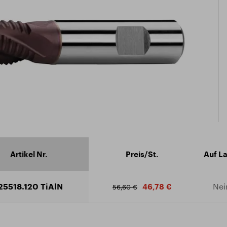
ikat ISO 9001:2015
äftsbedingungen
ad Katalog
Artikel Nr.
Preis/St.
Auf L
25518.120 TiAlN
Nei
46,78 €
56,60 €