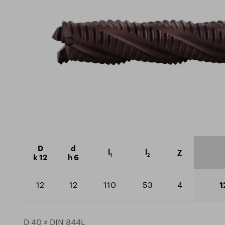
Nachhaltigkeit
Zertif
Schaftfräser
Ausbildungszentrum
Gesch
technische Fräsmaschinen
Downlo
Bohrer
Einfädler
D
d
l
l
Z
1
2
k 12
h 6
12
12
110
53
4
1
D 40 ≠ DIN 844L