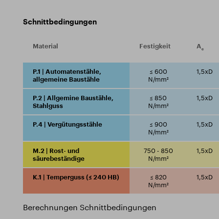
Schnittbedingungen
Material
Festigkeit
A
e
P.1 | Automatenstähle,
≤ 600
1,5xD
allgemeine Baustähle
N/mm²
P.2 | Allgemine Baustähle,
≤ 850
1,5xD
Stahlguss
N/mm²
P.4 | Vergütungsstähle
≤ 900
1,5xD
N/mm²
M.2 | Rost- und
750 - 850
1,5xD
säurebeständige
N/mm²
K.1 | Temperguss (≤ 240 HB)
≤ 820
1,5xD
N/mm²
Berechnungen Schnittbedingungen