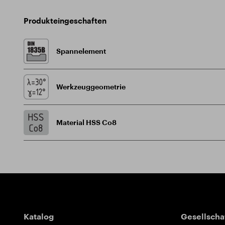
Produkteingeschaften
Spannelement
Werkzeuggeometrie
Material HSS Co8
Wegweiser
Katalog
Gesellscha