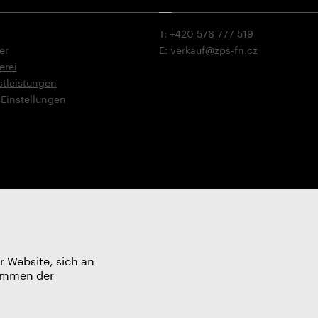
T: +420 576 777 519
er
E:
verkauf@zps-fn.cz
erei
stleistungen
Einstellungen
r Website, sich an
timmen der