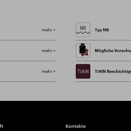
mehr +
Typ NR
mehr +
Mögliche Vorschu
mehr +
TiAlN Beschichtig
ft
Kontakte