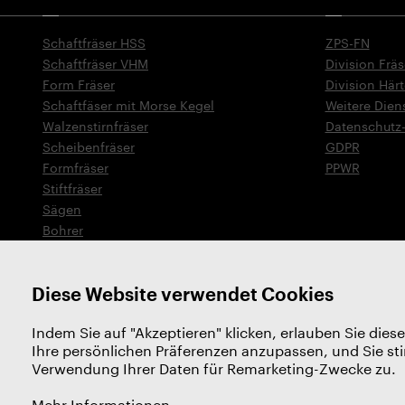
Schaftfräser HSS
ZPS-FN
Schaftfräser VHM
Division Fräs
Form Fräser
Division Härt
Schaftfäser mit Morse Kegel
Weitere Dien
Walzenstirnfräser
Datenschutz-
Scheibenfräser
GDPR
Formfräser
PPWR
Stiftfräser
Sägen
Bohrer
Senker
Gewindewerkzeuge
Diese Website verwendet Cookies
Indem Sie auf "Akzeptieren" klicken, erlauben Sie diese
Ihre persönlichen Präferenzen anzupassen, und Sie s
Verwendung Ihrer Daten für Remarketing-Zwecke zu.
Mehr Informationen