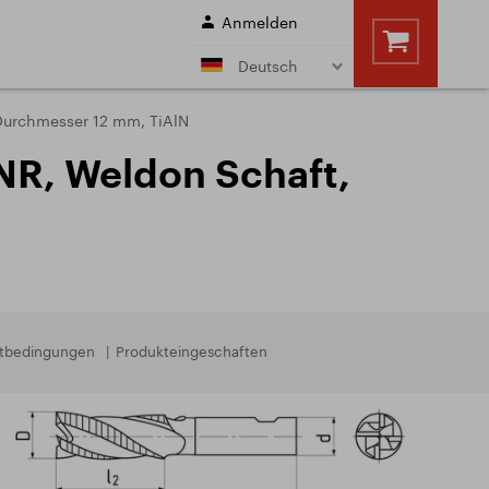
Anmelden
Deutsch
ftfäser mit Morse
Walzenstirnfräser
 Durchmesser 12 mm, TiAlN
l
n
 NR, Weldon Schaft,
n
en
Bohrer
Schnittbedingungen
e
Sale
hnittbedingungen
NSTLEISTUNGEN
ttbedingungen
Produkteingeschaften