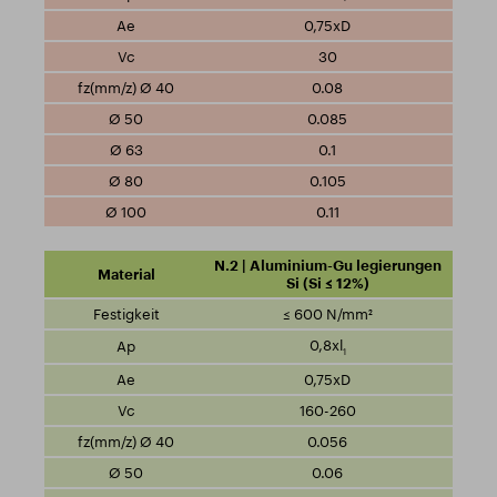
0,75xD
30
0.08
0.085
0.1
0.105
0.11
N.2 | Aluminium-Gu legierungen
Si (Si ≤ 12%)
≤ 600 N/mm²
0,8xl
1
0,75xD
160-260
0.056
0.06