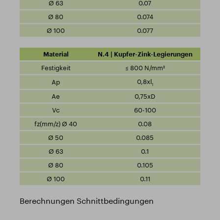
0.07
0.074
0.077
N.4 | Kupfer-Zink-Legierungen
≤ 800 N/mm²
0,8xl
1
0,75xD
60-100
0.08
0.085
0.1
0.105
0.11
Berechnungen Schnittbedingungen