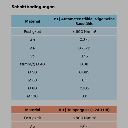
Schnittbedingungen
P.1 | Automatenstähle, allgemeine
Baustähle
≤ 600 N/mm²
0,8xl
1
0,75xD
37.5
0.08
0.085
0.1
0.105
0.11
K.1 | Temperguss (< 240 HB)
≤ 800 N/mm²
0,8xl
1