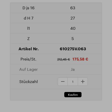
63
27
40
5
610275V.063
175,58 €
212,45 €
Ja