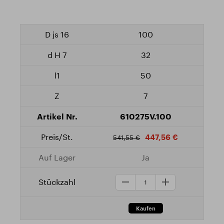
100
32
50
7
610275V.100
447,56 €
541,55 €
Ja