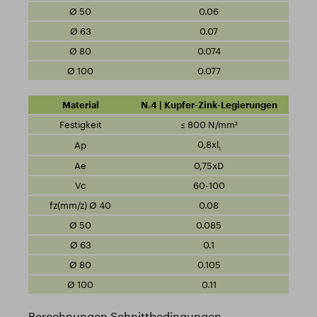
0.06
0.07
0.074
0.077
N.4 | Kupfer-Zink-Legierungen
≤ 800 N/mm²
0,8xl
1
0,75xD
60-100
0.08
0.085
0.1
0.105
0.11
Berechnungen Schnittbedingungen