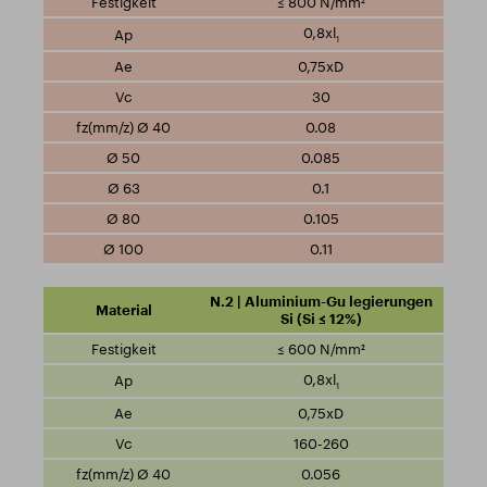
≤ 800 N/mm²
0,8xl
1
0,75xD
30
0.08
0.085
0.1
0.105
0.11
N.2 | Aluminium-Gu legierungen
Si (Si ≤ 12%)
≤ 600 N/mm²
0,8xl
1
0,75xD
160-260
0.056