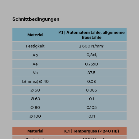
Schnittbedingungen
P.1 | Automatenstähle, allgemeine
Baustähle
≤ 600 N/mm²
0,8xl
1
0,75xD
37.5
0.08
0.085
0.1
0.105
0.11
K.1 | Temperguss (< 240 HB)