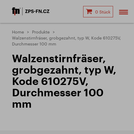
0 Stück
Home
Produkte
Walzenstirnfräser, grobgezahnt, typ W, Kode 610275V,
Durchmesser 100 mm
Walzenstirnfräser,
grobgezahnt, typ W,
Kode 610275V,
Durchmesser 100
mm