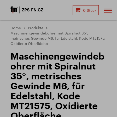
0 Stück
Home
Produkte
Maschinengewindebohrer mit Spiralnut 35°,
metrisches Gewinde M6, für Edelstahl, Kode MT21575,
Oxidierte Oberfläche
Maschinengewindeb
ohrer mit Spiralnut
35°, metrisches
Gewinde M6, für
Edelstahl, Kode
MT21575, Oxidierte
Oberfläche