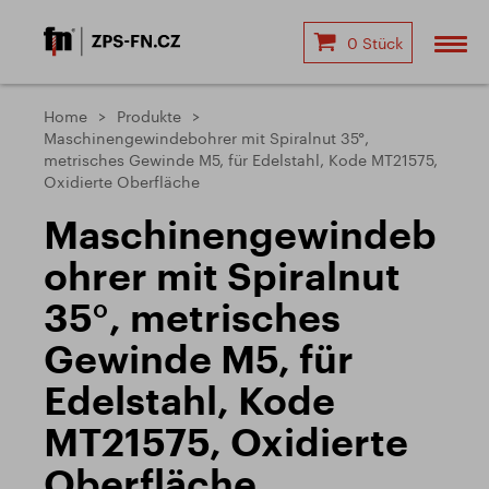
0 Stück
Home
Produkte
Maschinengewindebohrer mit Spiralnut 35°,
metrisches Gewinde M5, für Edelstahl, Kode MT21575,
Oxidierte Oberfläche
Maschinengewindeb
ohrer mit Spiralnut
35°, metrisches
Gewinde M5, für
Edelstahl, Kode
MT21575, Oxidierte
Oberfläche