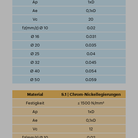
1xD
0,1xD
20
0.02
0.031
0.035
0.04
0.045
0.054
0.059
S.1 | Chrom-Nickellegierungen
≤ 1500 N/mm²
1xD
0,1xD
12
0.02