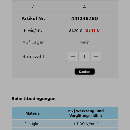
4
441248.180
67,11 €
81,20 €
Nein
Schnittbedingungen
P.6 | Werkzeug- und
Vergütengsstähle
> 1100 N/mm²