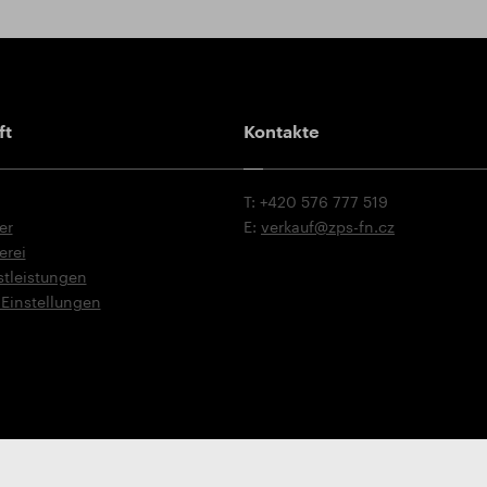
ft
Kontakte
T: +420 576 777 519
er
E:
verkauf@zps-fn.cz
erei
stleistungen
Einstellungen