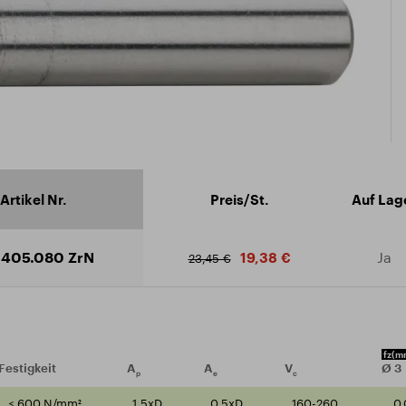
ikat ISO 9001:2015
äftsbedingungen
ad Katalog
Artikel Nr.
Preis/St.
Auf Lag
405.080 ZrN
Ja
19,38 €
23,45 €
fz
(m
Festigkeit
A
A
V
Ø
3
p
e
c
≤ 600 N/mm²
1,5xD
0,5xD
160-260
0