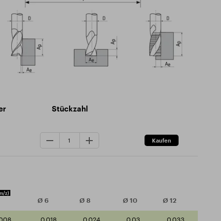
er
Stückzahl
m/z)
Ø
6
Ø
8
Ø
10
Ø
12
.008
0.018
0.024
0.03
0.033