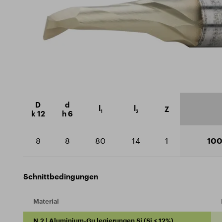
Nachhaltigkeit
Zertif
Schaftfräser
Ausbildungszentrum
Gesch
technische Fräsmaschinen
Downlo
Bohrer
Einfädler
D
d
l
l
Z
1
2
k 12
h 6
8
8
80
14
1
100
Schnittbedingungen
Material
N.2 | Aluminium-Gu legierungen Si (Si ≤ 12%)