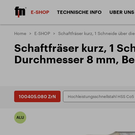
E-SHOP
TECHNISCHE INFO
UBER UNS
Schaftfräser HSS
Schaftfräser
Home
E-SHOP
Schaftfräser kurz, 1 Schneide über d
Materialien
Gestal
Schaftfräser kurz, 1 Sc
Materialien
Beschi
Scheibenfräser
Form fräser
Durchmesser 8 mm, Be
Bearbeitete Materialien
Fräser
Sägebl
Senker
Gewindewer
Bohrer
Gewin
DIVISION WERKZEUGE
100405.080 ZrN
Hochleistungsschnellstahl HSS Co5
Anwendungsprobleme und
ZPS-FRÉZOVACÍ NÁSTROJE a.s.
Dokum
Lösungsansätze