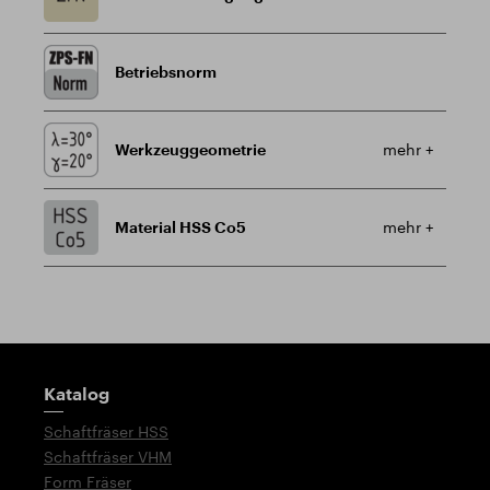
Betriebsnorm
Werkzeuggeometrie
mehr +
Material HSS Co5
mehr +
Wegweiser
Katalog
Schaftfräser HSS
Schaftfräser VHM
Form Fräser