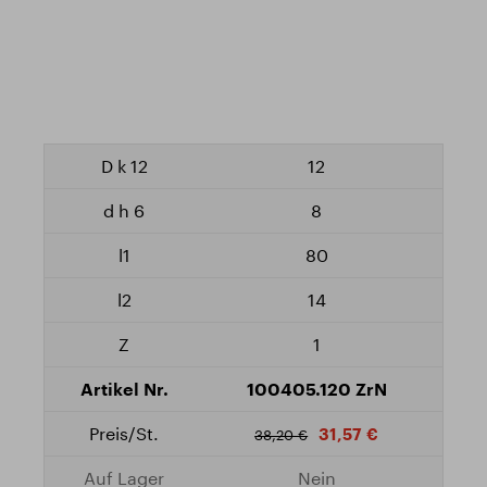
12
8
80
14
1
100405.120 ZrN
31,57 €
38,20 €
Nein