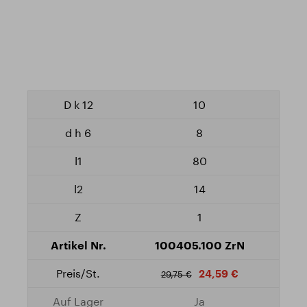
10
8
80
14
1
100405.100 ZrN
24,59 €
29,75 €
Ja