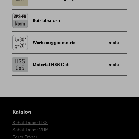
Betriebsnorm
Werkzeuggeometrie
mehr +
Material HSS Co5
mehr +
Wegweiser
Katalog
Schaftfräser HSS
Schaftfräser VHM
Form Fräser