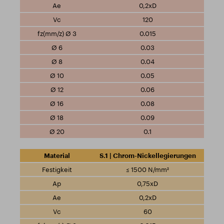
0,2xD
120
0.015
0.03
0.04
0.05
0.06
0.08
0.09
0.1
S.1 | Chrom-Nickellegierungen
≤ 1500 N/mm²
0,75xD
0,2xD
60