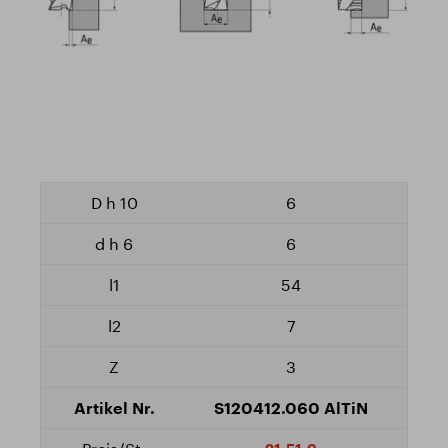
6
6
54
7
3
S120412.060 AlTiN