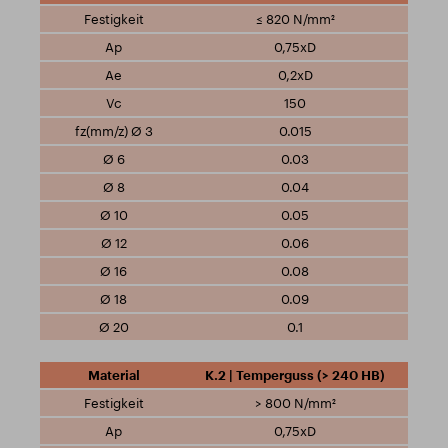
≤ 820 N/mm²
0,75xD
0,2xD
150
0.015
0.03
0.04
0.05
0.06
0.08
0.09
0.1
K.2 | Temperguss (> 240 HB)
> 800 N/mm²
0,75xD