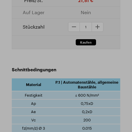
21,51 €
Nein
Schnittbedingungen
P.1 | Automatenstähle, allgemeine
Baustähle
≤ 600 N/mm²
0,75xD
0,2xD
200
0.015