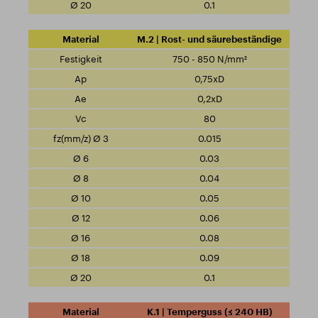
0.1
M.2 | Rost- und säurebeständige
750 - 850 N/mm²
0,75xD
0,2xD
80
0.015
0.03
0.04
0.05
0.06
0.08
0.09
0.1
K.1 | Temperguss (≤ 240 HB)