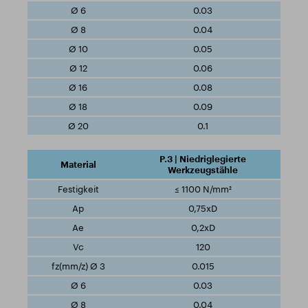
0.03
0.04
0.05
0.06
0.08
0.09
0.1
P.3 | Niedriglegierte
Werkzeugstähle
≤ 1100 N/mm²
0,75xD
0,2xD
120
0.015
0.03
0.04