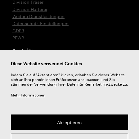
Division Fräser
Division Härterei
Weitere Dienstleistungen
Datenschutz-Einstellungen
GDPR
PPWR
Kontakte
T: +420 576 777 519
Diese Website verwendet Cookies
E:
verkauf@zps-fn.cz
Indem Sie auf "Akzeptieren" klicken, erlauben Sie dieser Website,
sich an Ihre persönlichen Präferenzen anzupassen, und Sie
Technische Unterstützung
stimmen der Verwendung Ihrer Daten für Remarketing-Zwecke zu.
E:
unterstutzung@zps-fn.cz
Mehr Informationen
Akzeptieren
2026 © ZPS-FN a.s. | Alle rechte vorbehalten