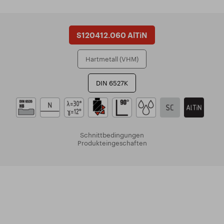
S120412.060 AlTiN
Hartmetall (VHM)
DIN 6527K
Schnittbedingungen
Produkteingeschaften