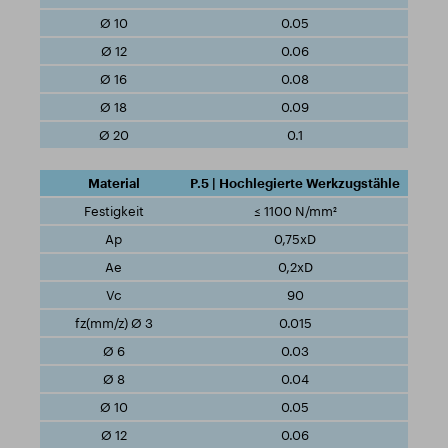
0.05
0.06
0.08
0.09
0.1
P.5 | Hochlegierte Werkzugstähle
≤ 1100 N/mm²
0,75xD
0,2xD
90
0.015
0.03
0.04
0.05
0.06