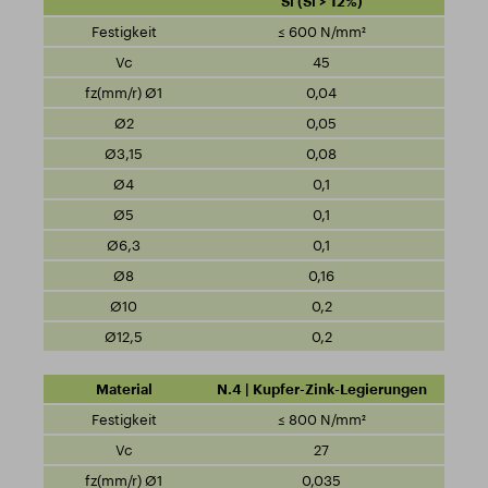
Si (Si > 12%)
≤ 600 N/mm²
45
0,04
0,05
0,08
0,1
0,1
0,1
0,16
0,2
0,2
N.4 | Kupfer-Zink-Legierungen
≤ 800 N/mm²
27
0,035