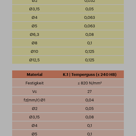
0,032
0,05
0,063
0,063
0,08
0,1
0,125
0,125
K.1 | Temperguss (≤ 240 HB)
≤ 820 N/mm²
27
0,04
0,05
0,08
0,1
0,1