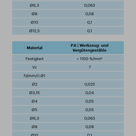
0,063
0,08
0,1
0,1
P.6 | Werkzeug- und
Vergütengsstähle
> 1100 N/mm²
7
0,025
0,04
0,05
0,05
0,063
0,08
0,1