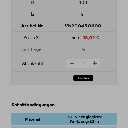
139
91
VN20045.0600
18,02 €
21,80 €
Ja
Schnittbedingungen
P.3 | Niedriglegierte
Werkzeugstähle