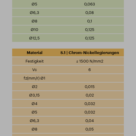
0,063
0,08
0,1
0,125
0,125
S.1 | Chrom-Nickellegierungen
≤ 1500 N/mm2
6
0,015
0,02
0,032
0,032
0,04
0,05