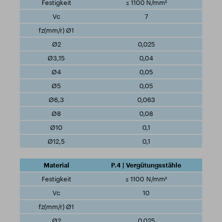
≤ 1100 N/mm²
7
0,025
0,04
0,05
0,05
0,063
0,08
0,1
0,1
P.4 | Vergütungsstähle
≤ 1100 N/mm²
10
0,025