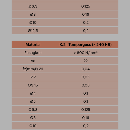
0,125
0,16
0,2
0,2
K.2 | Temperguss (> 240 HB)
> 800 N/mm²
22
0,04
0,05
0,08
0,1
0,1
0,125
0,16
0,2