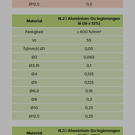
0,2
N.2 | Aluminium-Gu legierungen
Si (Si ≤ 12%)
≤ 600 N/mm²
55
0,05
0,063
0,1
0,125
0,125
0,16
0,2
0,25
0,25
N.3 | Aluminium-Gu legierungen