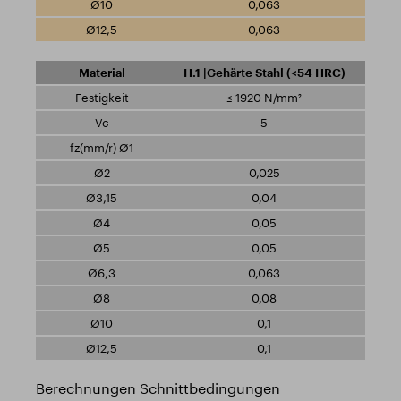
0,063
0,063
H.1 |Gehärte Stahl (<54 HRC)
≤ 1920 N/mm²
5
0,025
0,04
0,05
0,05
0,063
0,08
0,1
0,1
Berechnungen Schnittbedingungen