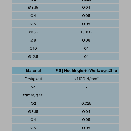
0,04
0,05
0,05
0,063
0,08
0,1
0,1
P.5 | Hochlegierte Werkzugstähle
≤ 1100 N/mm²
7
0,025
0,04
0,05
0,05