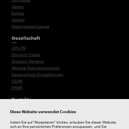
Sägen
Bohrer
Senker
Gewindewerkzeuge
Gesellschaft
ZPS-FN
Division Fräser
Division Härterei
Weitere Dienstleistungen
Datenschutz-Einstellungen
GDPR
PPWR
Kontakte
T: +420 576 777 519
Diese Website verwendet Cookies
E:
verkauf@zps-fn.cz
Indem Sie auf "Akzeptieren" klicken, erlauben Sie dieser Website,
sich an Ihre persönlichen Präferenzen anzupassen, und Sie
Technische Unterstützung