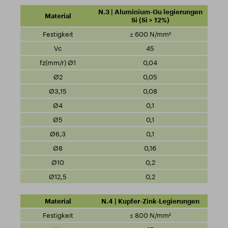
N.3 | Aluminium-Gu legierungen
Si (Si > 12%)
≤ 600 N/mm²
45
0,04
0,05
0,08
0,1
0,1
0,1
0,16
0,2
0,2
N.4 | Kupfer-Zink-Legierungen
≤ 800 N/mm²