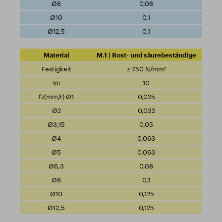
0,08
0,1
0,1
M.1 | Rost- und säurebeständige
≤ 750 N/mm²
10
0,025
0,032
0,05
0,063
0,063
0,08
0,1
0,125
0,125