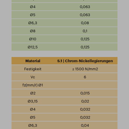
0,063
0,063
0,08
0,1
0,125
0,125
S.1 | Chrom-Nickellegierungen
≤ 1500 N/mm2
6
0,015
0,02
0,032
0,032
0,04