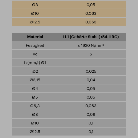
0,05
0,063
0,063
H.1 |Gehärte Stahl (<54 HRC)
≤ 1920 N/mm²
5
0,025
0,04
0,05
0,05
0,063
0,08
0,1
0,1