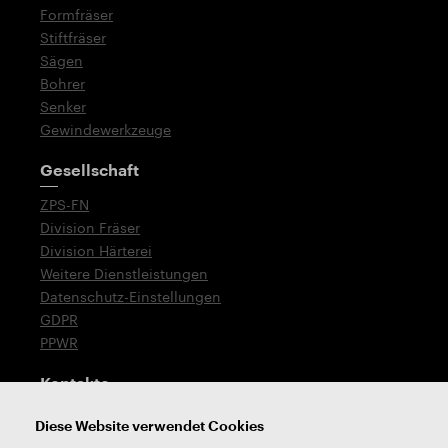
Formfräser
Stiftfräser
Sägen
Bohrer
Senker
Gewindewerkzeuge
Gesellschaft
ZPS-FN
Division Fräser
Division Härterei
Weitere Dienstleistungen
Datenschutz-Einstellungen
GDPR
PPWR
Kontakte
T: +420 576 777 519
Diese Website verwendet Cookies
E:
verkauf@zps-fn.cz