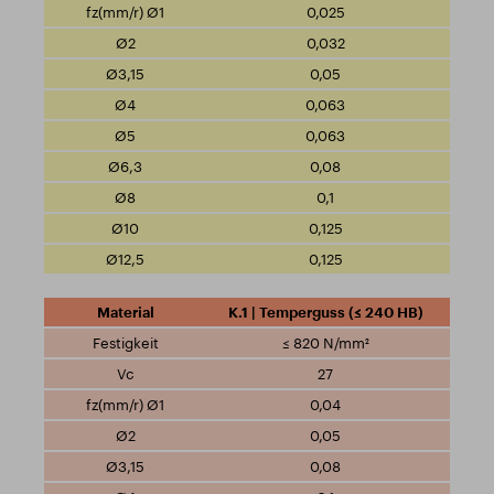
0,025
0,032
0,05
0,063
0,063
0,08
0,1
0,125
0,125
K.1 | Temperguss (≤ 240 HB)
≤ 820 N/mm²
27
0,04
0,05
0,08