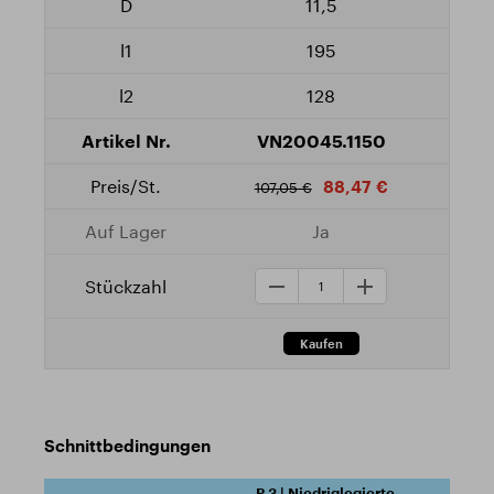
11,5
195
128
VN20045.1150
88,47 €
107,05 €
Ja
Schnittbedingungen
P.3 | Niedriglegierte