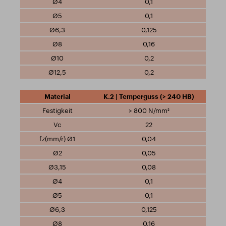
0,1
0,1
0,125
0,16
0,2
0,2
K.2 | Temperguss (> 240 HB)
> 800 N/mm²
22
0,04
0,05
0,08
0,1
0,1
0,125
0,16