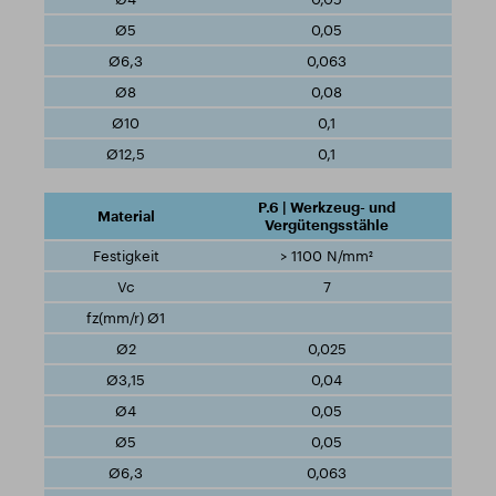
0,05
0,063
0,08
0,1
0,1
P.6 | Werkzeug- und
Vergütengsstähle
> 1100 N/mm²
7
0,025
0,04
0,05
0,05
0,063