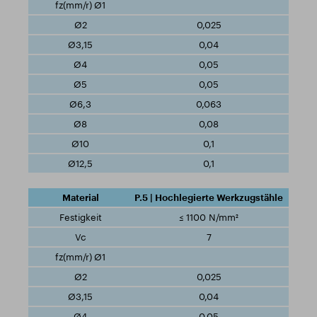
0,025
0,04
0,05
0,05
0,063
0,08
0,1
0,1
P.5 | Hochlegierte Werkzugstähle
≤ 1100 N/mm²
7
0,025
0,04
0,05