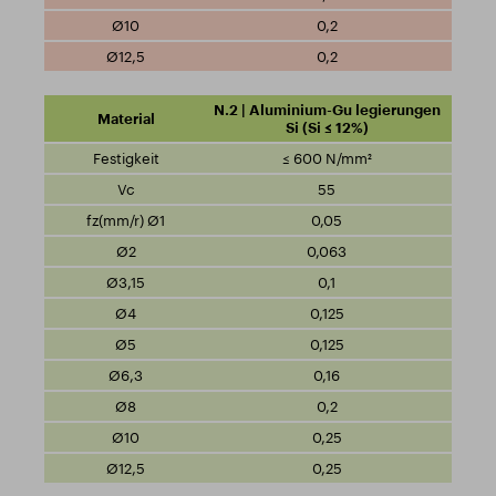
0,2
0,2
N.2 | Aluminium-Gu legierungen
Si (Si ≤ 12%)
≤ 600 N/mm²
55
0,05
0,063
0,1
0,125
0,125
0,16
0,2
0,25
0,25