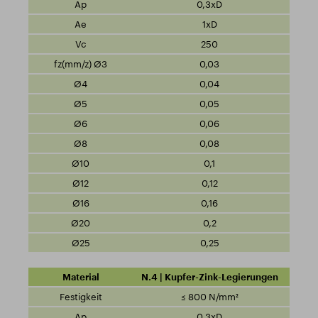
0,3xD
1xD
250
0,03
0,04
0,05
0,06
0,08
0,1
0,12
0,16
0,2
0,25
N.4 | Kupfer-Zink-Legierungen
≤ 800 N/mm²
0,3xD