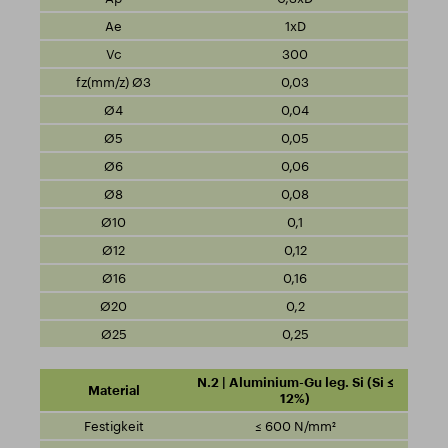
1xD
300
0,03
0,04
0,05
0,06
0,08
0,1
0,12
0,16
0,2
0,25
N.2 | Aluminium-Gu leg. Si (Si ≤
12%)
≤ 600 N/mm²