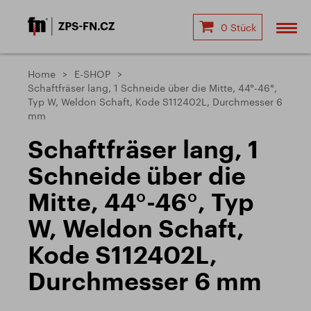
0 Stück
Home
E-SHOP
Schaftfräser lang, 1 Schneide über die Mitte, 44°-46°,
Typ W, Weldon Schaft, Kode S112402L, Durchmesser 6
mm
Schaftfräser lang, 1
Schneide über die
Mitte, 44°-46°, Typ
W, Weldon Schaft,
Kode S112402L,
Durchmesser 6 mm