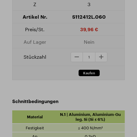
3
S112412L.060
39,96 €
Nein
Schnittbedingungen
N.1 | Aluminium, Aluminium-Gu
leg. Si (Si ≤ 6%)
≤ 400 N/mm²
0,3xD