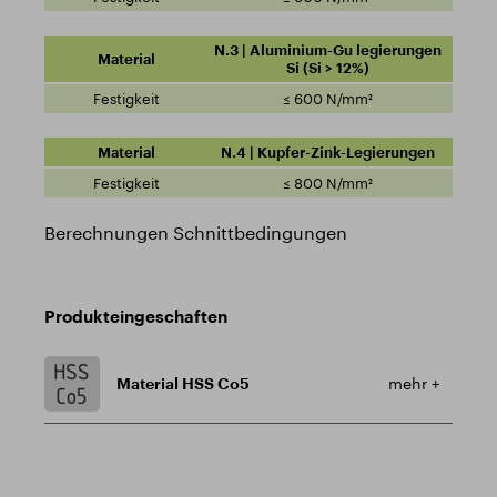
N.3 | Aluminium-Gu legierungen
Si (Si > 12%)
≤ 600 N/mm²
N.4 | Kupfer-Zink-Legierungen
≤ 800 N/mm²
Berechnungen Schnittbedingungen
Produkteingeschaften
Material HSS Co5
mehr +