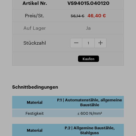
VS94015.040120
46,40 €
56,14 €
Ja
Schnittbedingungen
P.1 | Automatenstähle, allgemeine
Baustähle
≤ 600 N/mm²
P.2 | Allgemine Baustähle,
Stahlguss