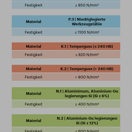
≤ 850 N/mm²
P.3 | Niedriglegierte
Werkzeugstähle
≤ 1100 N/mm²
K.1 | Temperguss (≤ 240 HB)
≤ 820 N/mm²
K.2 | Temperguss (> 240 HB)
> 800 N/mm²
N.1 | Aluminimum, Aluminium-Gu
legierungen Si (Si ≤ 6%)
≤ 400 N/mm²
N.2 | Aluminium-Gu legierungen
Si (Si ≤ 12%)
≤ 600 N/mm²