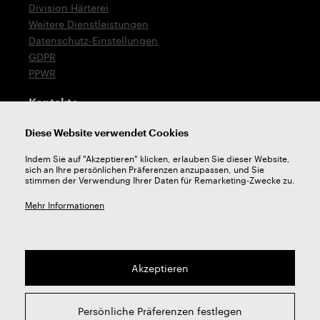
Division Härterei
Weitere Dienstleistungen
Datenschutz-Einstellungen
GDPR
PPWR
Kontakte
T: +420 576 777 519
Diese Website verwendet Cookies
E:
verkauf@zps-fn.cz
Indem Sie auf "Akzeptieren" klicken, erlauben Sie dieser Website,
sich an Ihre persönlichen Präferenzen anzupassen, und Sie
Technische Unterstützung
stimmen der Verwendung Ihrer Daten für Remarketing-Zwecke zu.
E:
unterstutzung@zps-fn.cz
Mehr Informationen
Akzeptieren
2026 © ZPS-FN a.s. | Alle rechte vorbehalten
Persönliche Präferenzen festlegen
webdesign by
Studio 9