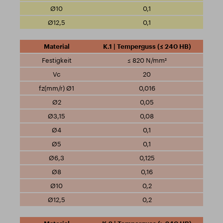
0,1
0,1
K.1 | Temperguss (≤ 240 HB)
≤ 820 N/mm²
20
0,016
0,05
0,08
0,1
0,1
0,125
0,16
0,2
0,2