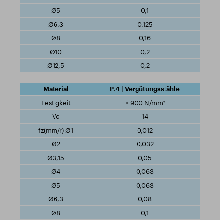
0,1
0,125
0,16
0,2
0,2
P.4 | Vergütungsstähle
≤ 900 N/mm²
14
0,012
0,032
0,05
0,063
0,063
0,08
0,1