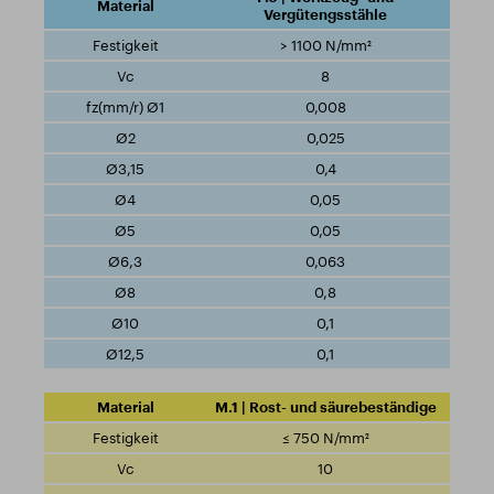
Vergütengsstähle
> 1100 N/mm²
8
0,008
0,025
0,4
0,05
0,05
0,063
0,8
0,1
0,1
M.1 | Rost- und säurebeständige
≤ 750 N/mm²
10