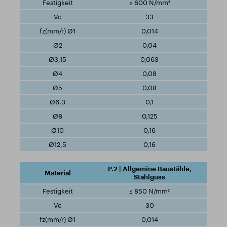
≤ 600 N/mm²
33
0,014
0,04
0,063
0,08
0,08
0,1
0,125
0,16
0,16
P.2 | Allgemine Baustähle,
Stahlguss
≤ 850 N/mm²
30
0,014