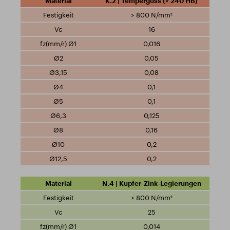
K.2 | Temperguss (> 240 HB)
> 800 N/mm²
16
0,016
0,05
0,08
0,1
0,1
0,125
0,16
0,2
0,2
N.4 | Kupfer-Zink-Legierungen
≤ 800 N/mm²
25
0,014