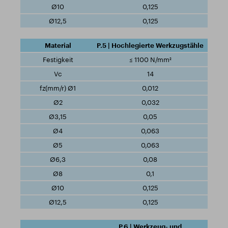
0,125
0,125
P.5 | Hochlegierte Werkzugstähle
≤ 1100 N/mm²
14
0,012
0,032
0,05
0,063
0,063
0,08
0,1
0,125
0,125
P.6 | Werkzeug- und