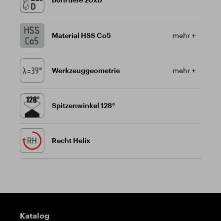
Material HSS Co5
mehr +
Werkzeuggeometrie
mehr +
Spitzenwinkel 128°
Recht Helix
Wegweiser
Katalog