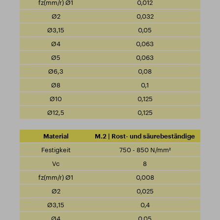
0,012
0,032
0,05
0,063
0,063
0,08
0,1
0,125
0,125
M.2 | Rost- und säurebeständige
750 - 850 N/mm²
8
0,008
0,025
0,4
0,05