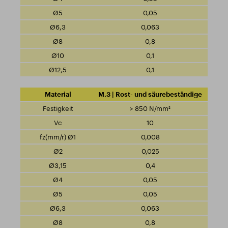
0,05
0,063
0,8
0,1
0,1
M.3 | Rost- und säurebeständige
> 850 N/mm²
10
0,008
0,025
0,4
0,05
0,05
0,063
0,8