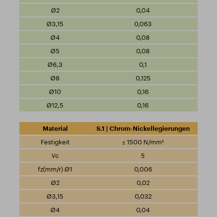
0,04
0,063
0,08
0,08
0,1
0,125
0,16
0,16
S.1 | Chrom-Nickellegierungen
≤ 1500 N/mm²
5
0,006
0,02
0,032
0,04