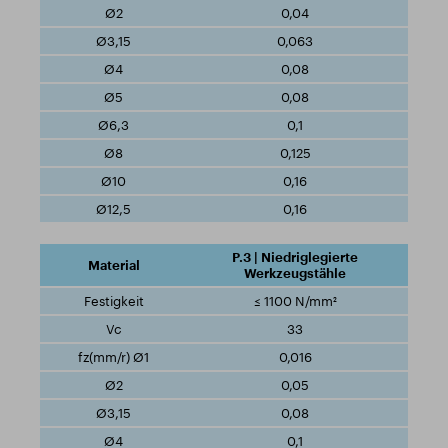
0,04
0,063
0,08
0,08
0,1
0,125
0,16
0,16
P.3 | Niedriglegierte
Werkzeugstähle
≤ 1100 N/mm²
33
0,016
0,05
0,08
0,1