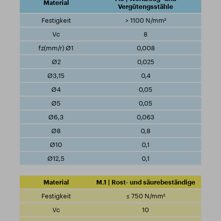
Vergütengsstähle
> 1100 N/mm²
8
0,008
0,025
0,4
0,05
0,05
0,063
0,8
0,1
0,1
M.1 | Rost- und säurebeständige
≤ 750 N/mm²
10