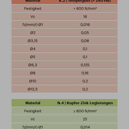
K.2 | Temperguss (> 240 HB)
> 800 N/mm²
16
0,016
0,05
0,08
0,1
0,1
0,125
0,16
0,2
0,2
N.4 | Kupfer-Zink-Legierungen
≤ 800 N/mm²
25
0,014