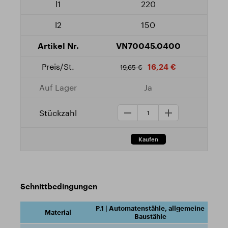
220
150
VN70045.0400
16,24 €
19,65 €
Ja
Schnittbedingungen
P.1 | Automatenstähle, allgemeine
Baustähle