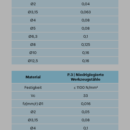
0,04
0,063
0,08
0,08
0,1
0,125
0,16
0,16
P.3 | Niedriglegierte
Werkzeugstähle
≤ 1100 N/mm²
33
0,016
0,05
0,08
0,1