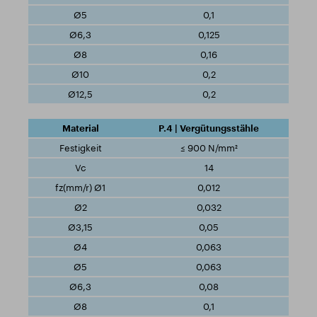
0,1
0,125
0,16
0,2
0,2
P.4 | Vergütungsstähle
≤ 900 N/mm²
14
0,012
0,032
0,05
0,063
0,063
0,08
0,1