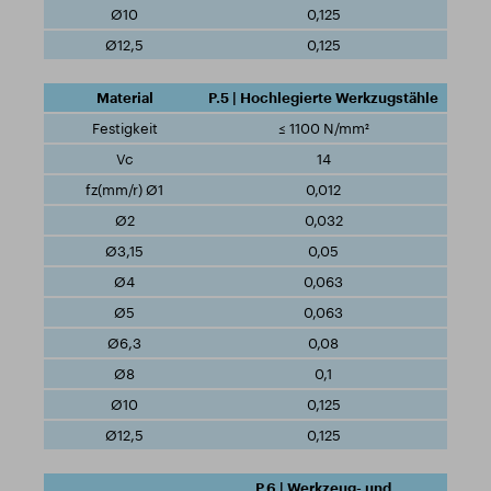
0,125
0,125
P.5 | Hochlegierte Werkzugstähle
≤ 1100 N/mm²
14
0,012
0,032
0,05
0,063
0,063
0,08
0,1
0,125
0,125
P.6 | Werkzeug- und