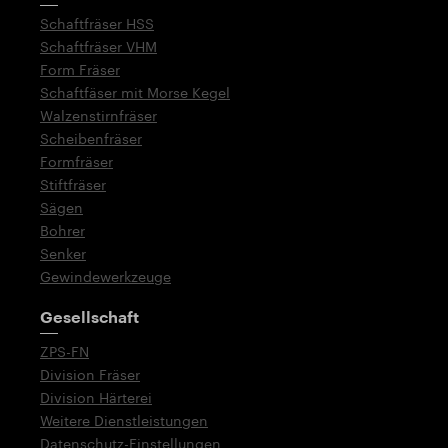
Schaftfräser HSS
Schaftfräser VHM
Form Fräser
Schaftfäser mit Morse Kegel
Walzenstirnfräser
Scheibenfräser
Formfräser
Stiftfräser
Sägen
Bohrer
Senker
Gewindewerkzeuge
Gesellschaft
ZPS-FN
Division Fräser
Division Härterei
Weitere Dienstleistungen
Datenschutz-Einstellungen