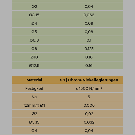
0,04
0,063
0,08
0,08
0,1
0,125
0,16
0,16
S.1 | Chrom-Nickellegierungen
≤ 1500 N/mm²
5
0,006
0,02
0,032
0,04