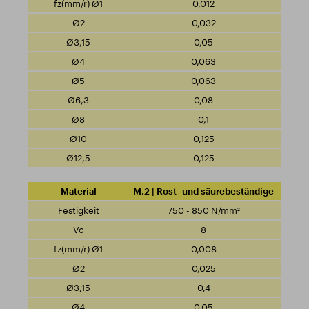
0,012
0,032
0,05
0,063
0,063
0,08
0,1
0,125
0,125
M.2 | Rost- und säurebeständige
750 - 850 N/mm²
8
0,008
0,025
0,4
0,05