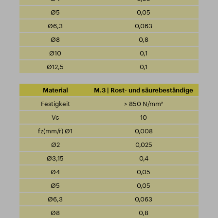
0,05
0,063
0,8
0,1
0,1
M.3 | Rost- und säurebeständige
> 850 N/mm²
10
0,008
0,025
0,4
0,05
0,05
0,063
0,8