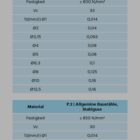
≤ 600 N/mm²
33
0,014
0,04
0,063
0,08
0,08
0,1
0,125
0,16
0,16
P.2 | Allgemine Baustähle,
Stahlguss
≤ 850 N/mm²
30
0,014