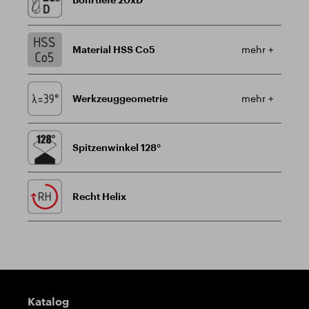
Material HSS Co5
mehr +
Werkzeuggeometrie
mehr +
Spitzenwinkel 128°
Recht Helix
Wegweiser
Katalog