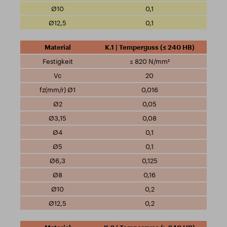
0,1
0,1
K.1 | Temperguss (≤ 240 HB)
≤ 820 N/mm²
20
0,016
0,05
0,08
0,1
0,1
0,125
0,16
0,2
0,2