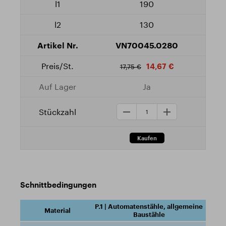
190
130
VN70045.0280
14,67 €
17,75 €
Ja
Schnittbedingungen
P.1 | Automatenstähle, allgemeine
Baustähle