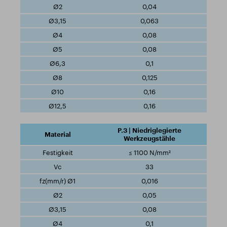
0,04
0,063
0,08
0,08
0,1
0,125
0,16
0,16
P.3 | Niedriglegierte
Werkzeugstähle
≤ 1100 N/mm²
33
0,016
0,05
0,08
0,1