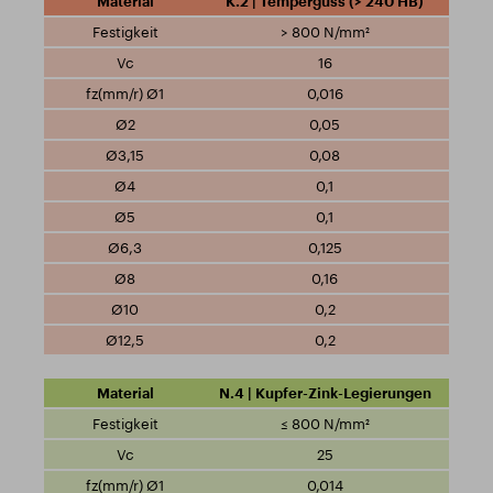
K.2 | Temperguss (> 240 HB)
> 800 N/mm²
16
0,016
0,05
0,08
0,1
0,1
0,125
0,16
0,2
0,2
N.4 | Kupfer-Zink-Legierungen
≤ 800 N/mm²
25
0,014