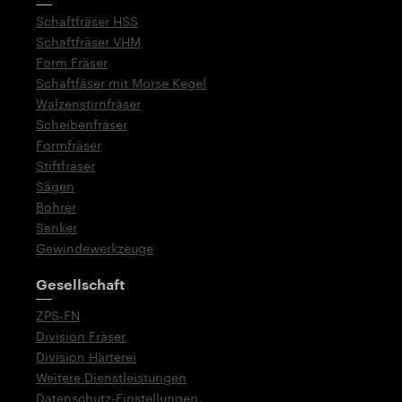
Schaftfräser HSS
Schaftfräser VHM
Form Fräser
Schaftfäser mit Morse Kegel
Walzenstirnfräser
Scheibenfräser
Formfräser
Stiftfräser
Sägen
Bohrer
Senker
Gewindewerkzeuge
Gesellschaft
ZPS-FN
Division Fräser
Division Härterei
Weitere Dienstleistungen
Datenschutz-Einstellungen