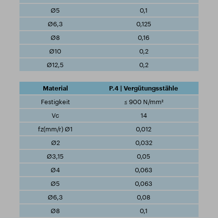
0,1
0,125
0,16
0,2
0,2
P.4 | Vergütungsstähle
≤ 900 N/mm²
14
0,012
0,032
0,05
0,063
0,063
0,08
0,1