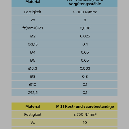
Vergütengsstähle
> 1100 N/mm²
8
0,008
0,025
0,4
0,05
0,05
0,063
0,8
0,1
0,1
M.1 | Rost- und säurebeständige
≤ 750 N/mm²
10