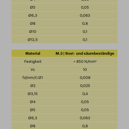
0,05
0,063
0,8
0,1
0,1
M.3 | Rost- und säurebeständige
> 850 N/mm²
10
0,008
0,025
0,4
0,05
0,05
0,063
0,8