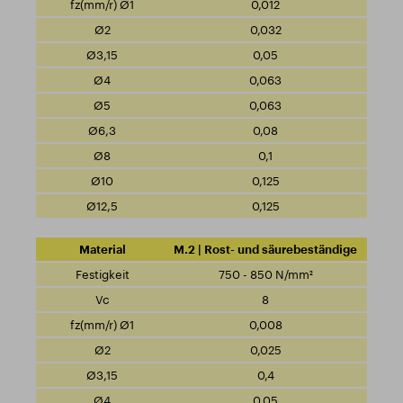
0,012
0,032
0,05
0,063
0,063
0,08
0,1
0,125
0,125
M.2 | Rost- und säurebeständige
750 - 850 N/mm²
8
0,008
0,025
0,4
0,05