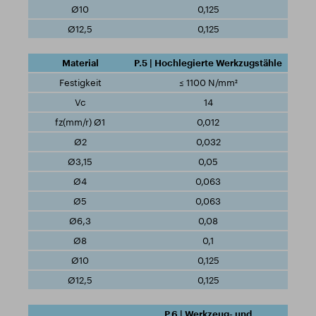
0,125
0,125
P.5 | Hochlegierte Werkzugstähle
≤ 1100 N/mm²
14
0,012
0,032
0,05
0,063
0,063
0,08
0,1
0,125
0,125
P.6 | Werkzeug- und