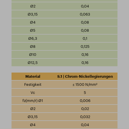
0,04
0,063
0,08
0,08
0,1
0,125
0,16
0,16
S.1 | Chrom-Nickellegierungen
≤ 1500 N/mm²
5
0,006
0,02
0,032
0,04