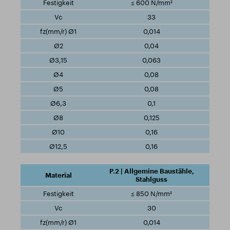
≤ 600 N/mm²
33
0,014
0,04
0,063
0,08
0,08
0,1
0,125
0,16
0,16
P.2 | Allgemine Baustähle,
Stahlguss
≤ 850 N/mm²
30
0,014