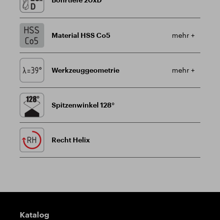
Material HSS Co5
mehr +
Werkzeuggeometrie
mehr +
Spitzenwinkel 128°
Recht Helix
Wegweiser
Katalog