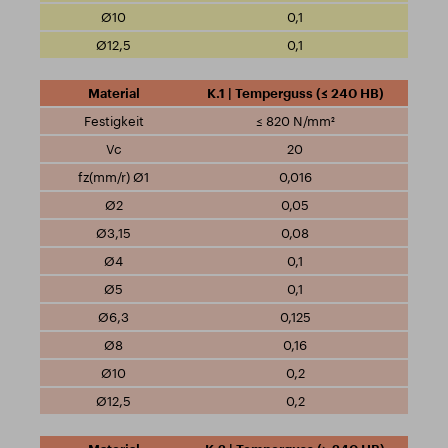
0,1
0,1
K.1 | Temperguss (≤ 240 HB)
≤ 820 N/mm²
20
0,016
0,05
0,08
0,1
0,1
0,125
0,16
0,2
0,2