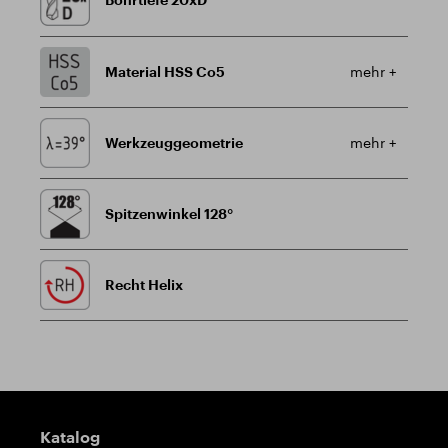
Material HSS Co5
mehr +
Werkzeuggeometrie
mehr +
Spitzenwinkel 128°
Recht Helix
Wegweiser
Katalog