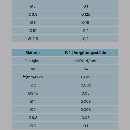
0,1
0,125
0,16
0,2
0,2
P.4 | Vergütungsstähle
≤ 900 N/mm²
14
0,012
0,032
0,05
0,063
0,063
0,08
0,1