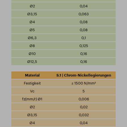
0,04
0,063
0,08
0,08
0,1
0,125
0,16
0,16
S.1 | Chrom-Nickellegierungen
≤ 1500 N/mm²
5
0,006
0,02
0,032
0,04