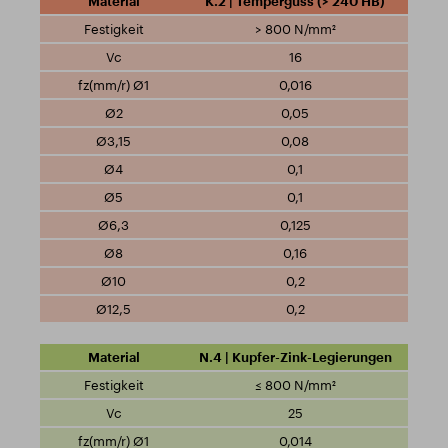
K.2 | Temperguss (> 240 HB)
> 800 N/mm²
16
0,016
0,05
0,08
0,1
0,1
0,125
0,16
0,2
0,2
N.4 | Kupfer-Zink-Legierungen
≤ 800 N/mm²
25
0,014