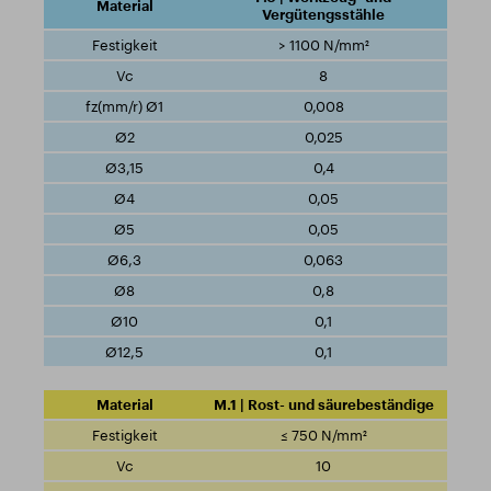
Vergütengsstähle
> 1100 N/mm²
8
0,008
0,025
0,4
0,05
0,05
0,063
0,8
0,1
0,1
M.1 | Rost- und säurebeständige
≤ 750 N/mm²
10