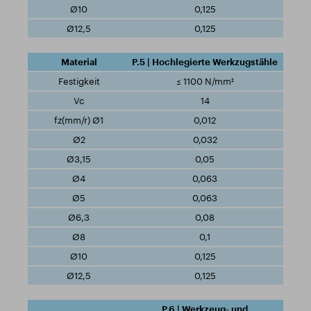
0,125
0,125
P.5 | Hochlegierte Werkzugstähle
≤ 1100 N/mm²
14
0,012
0,032
0,05
0,063
0,063
0,08
0,1
0,125
0,125
P.6 | Werkzeug- und