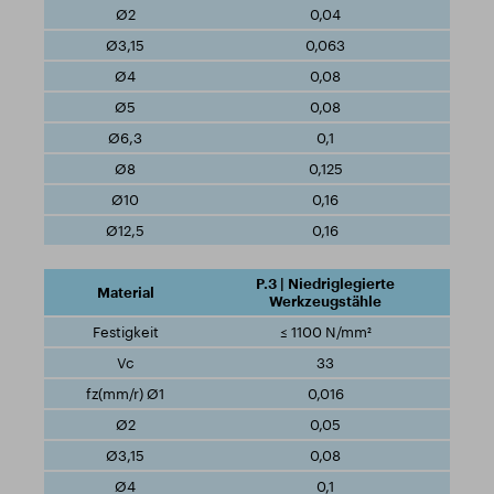
0,04
0,063
0,08
0,08
0,1
0,125
0,16
0,16
P.3 | Niedriglegierte
Werkzeugstähle
≤ 1100 N/mm²
33
0,016
0,05
0,08
0,1