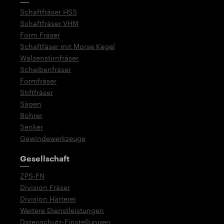
Schaftfräser HSS
Schaftfräser VHM
Form Fräser
Schaftfäser mit Morse Kegel
Walzenstirnfräser
Scheibenfräser
Formfräser
Stiftfräser
Sägen
Bohrer
Senker
Gewindewerkzeuge
Gesellschaft
ZPS-FN
Division Fräser
Division Härterei
Weitere Dienstleistungen
Datenschutz-Einstellungen