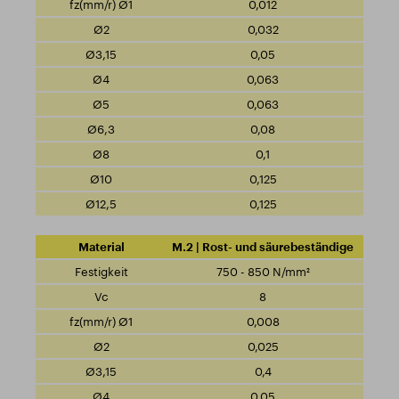
0,012
0,032
0,05
0,063
0,063
0,08
0,1
0,125
0,125
M.2 | Rost- und säurebeständige
750 - 850 N/mm²
8
0,008
0,025
0,4
0,05