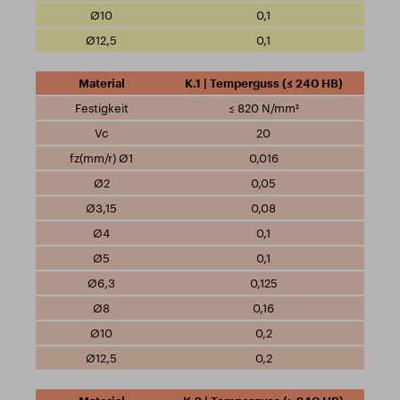
0,1
0,1
K.1 | Temperguss (≤ 240 HB)
≤ 820 N/mm²
20
0,016
0,05
0,08
0,1
0,1
0,125
0,16
0,2
0,2