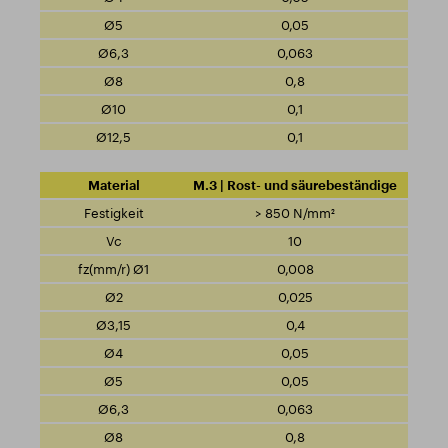
0,05
0,063
0,8
0,1
0,1
M.3 | Rost- und säurebeständige
> 850 N/mm²
10
0,008
0,025
0,4
0,05
0,05
0,063
0,8