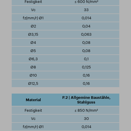
≤ 600 N/mm²
33
0,014
0,04
0,063
0,08
0,08
0,1
0,125
0,16
0,16
P.2 | Allgemine Baustähle,
Stahlguss
≤ 850 N/mm²
30
0,014