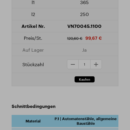
365
250
VN70045.1100
99,67 €
120,60 €
Ja
Schnittbedingungen
P.1 | Automatenstähle, allgemeine
Baustähle