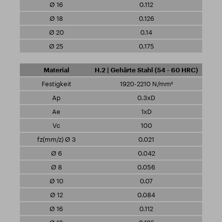
0.112
0.126
0.14
0.175
H.2 | Gehärte Stahl (54 - 60 HRC)
1920-2210 N/mm²
0.3xD
1xD
100
0.021
0.042
0.056
0.07
0.084
0.112