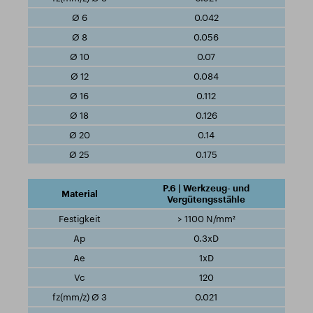
0.042
0.056
0.07
0.084
0.112
0.126
0.14
0.175
P.6 | Werkzeug- und
Vergütengsstähle
> 1100 N/mm²
0.3xD
1xD
120
0.021