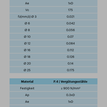
1xD
175
0.021
0.042
0.056
0.07
0.084
0.112
0.126
0.14
0.175
P.4 | Vergütungsstähle
≤ 900 N/mm²
0.3xD
1xD