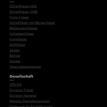
Schaftfräser HSS
Schaftfräser VHM
Form Fräser
Schaftfäser mit Morse Kegel
Walzenstirnfräser
Scheibenfräser
Formfräser
Stiftfräser
Sägen
Bohrer
Senker
Gewindewerkzeuge
Gesellschaft
ZPS-FN
Division Fräser
Division Härterei
Weitere Dienstleistungen
Datenschutz-Einstellungen