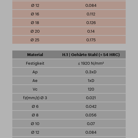
0.084
0.112
0.126
0.14
0.175
H.1 | Gehärte Stahl (< 54 HRC)
≤ 1920 N/mm²
0.3xD
1xD
120
0.021
0.042
0.056
0.07
0.084