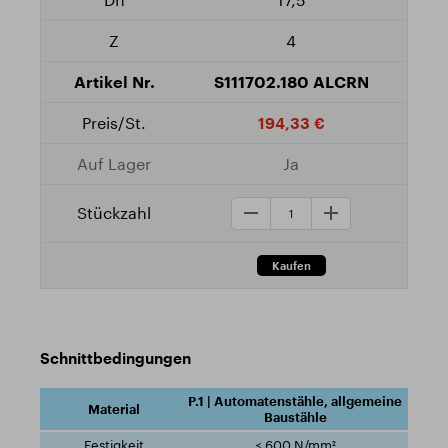
4
S111702.180 ALCRN
194,33 €
Ja
Schnittbedingungen
P.1 | Automatenstähle, allgemeine
Baustähle
≤ 600 N/mm²