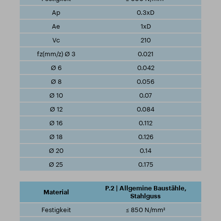
0.3xD
1xD
210
0.021
0.042
0.056
0.07
0.084
0.112
0.126
0.14
0.175
P.2 | Allgemine Baustähle,
Stahlguss
≤ 850 N/mm²