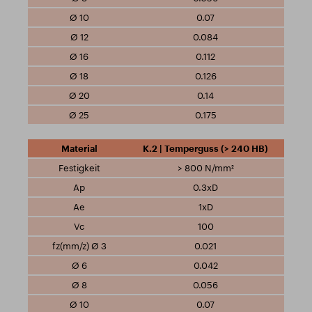
0.07
0.084
0.112
0.126
0.14
0.175
K.2 | Temperguss (> 240 HB)
> 800 N/mm²
0.3xD
1xD
100
0.021
0.042
0.056
0.07