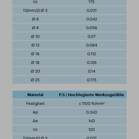
175
0.021
0.042
0.056
0.07
0.084
0.112
0.126
0.14
0.175
P.5 | Hochlegierte Werkzugstähle
≤ 1100 N/mm²
0.3xD
1xD
120
0.021