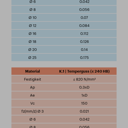
0.042
0.056
0.07
0.084
0.112
0.126
0.14
0.175
K.1 | Temperguss (≤ 240 HB)
≤ 820 N/mm²
0.3xD
1xD
150
0.021
0.042
0.056