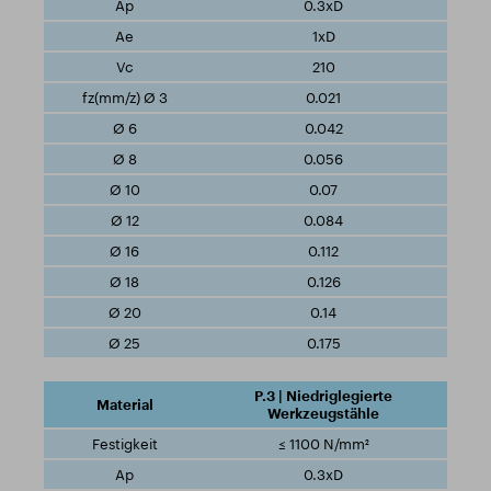
0.3xD
1xD
210
0.021
0.042
0.056
0.07
0.084
0.112
0.126
0.14
0.175
P.3 | Niedriglegierte
Werkzeugstähle
≤ 1100 N/mm²
0.3xD