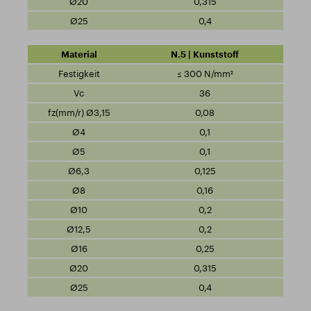
0,315
0,4
N.5 | Kunststoff
≤ 300 N/mm²
36
0,08
0,1
0,1
0,125
0,16
0,2
0,2
0,25
0,315
0,4