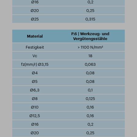
0,2
0,25
0,315
P.6 | Werkzeug- und
Vergütengsstähle
> 1100 N/mm²
18
0,063
0,08
0,08
0,1
0,125
0,16
0,16
0,2
0,25