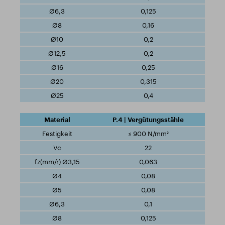
0,125
0,16
0,2
0,2
0,25
0,315
0,4
P.4 | Vergütungsstähle
≤ 900 N/mm²
22
0,063
0,08
0,08
0,1
0,125