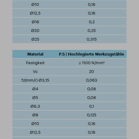
0,16
0,16
0,2
0,25
0,315
P.5 | Hochlegierte Werkzugstähle
≤ 1100 N/mm²
20
0,063
0,08
0,08
0,1
0,125
0,16
0,16