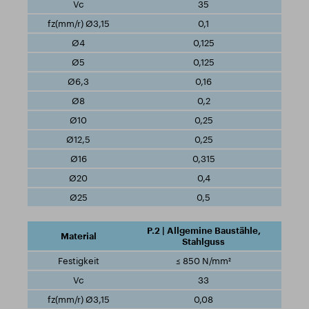
35
0,1
0,125
0,125
0,16
0,2
0,25
0,25
0,315
0,4
0,5
P.2 | Allgemine Baustähle,
Stahlguss
≤ 850 N/mm²
33
0,08