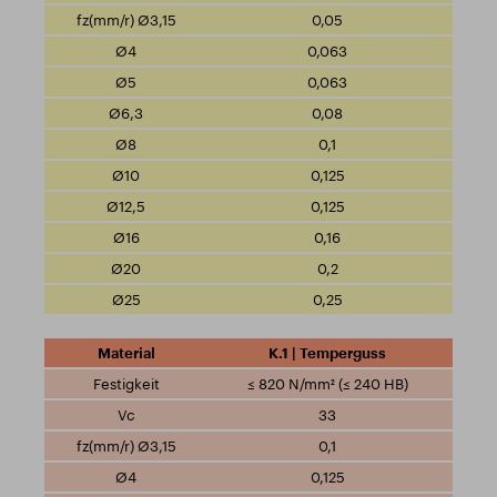
0,05
0,063
0,063
0,08
0,1
0,125
0,125
0,16
0,2
0,25
K.1 | Temperguss
≤ 820 N/mm² (≤ 240 HB)
33
0,1
0,125