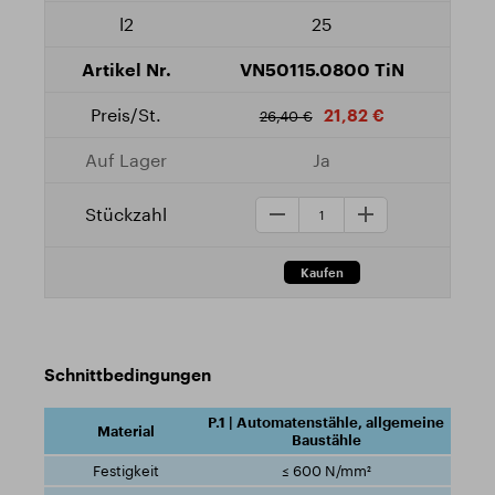
25
VN50115.0800 TiN
21,82 €
26,40 €
Ja
Schnittbedingungen
P.1 | Automatenstähle, allgemeine
Baustähle
≤ 600 N/mm²