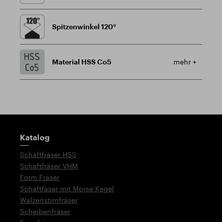
Spitzenwinkel 120°
Material HSS Co5
mehr +
Wegweiser
Katalog
Schaftfräser HSS
Schaftfräser VHM
Form Fräser
Schaftfäser mit Morse Kegel
Walzenstirnfräser
Scheibenfräser