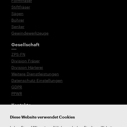
Formfräser
Stiftfräser
Sägen
Bohrer
Senker
Gewindewerkzeuge
Gesellschaft
ZPS-FN
Division Fräser
Division Härterei
Weitere Dienstleistungen
Datenschutz-Einstellungen
GDPR
PPWR
Kontakte
T: +420 576 777 519
Diese Website verwendet Cookies
E:
verkauf@zps-fn.cz