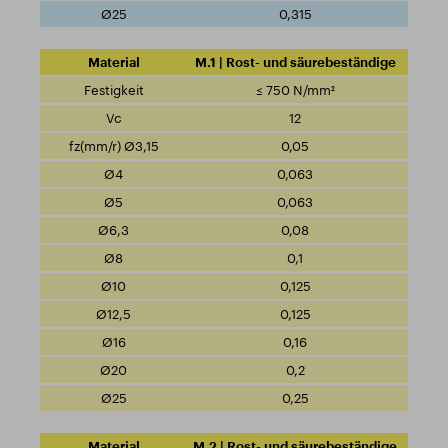
0,315
M.1 | Rost- und säurebeständige
≤ 750 N/mm²
12
0,05
0,063
0,063
0,08
0,1
0,125
0,125
0,16
0,2
0,25
M.2 | Rost- und säurebeständige