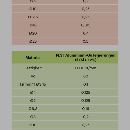
0,2
0,25
0,25
0,315
0,4
0,5
N.3 | Aluminium-Gu legierungen
Si (Si > 12%)
≤ 600 N/mm²
60
0,1
0,125
0,125
0,16
0,2
0,25