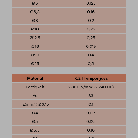
0,125
0,16
0,2
0,25
0,25
0,315
0,4
0,5
K.2 | Temperguss
> 800 N/mm² (> 240 HB)
33
0,1
0,125
0,125
0,16