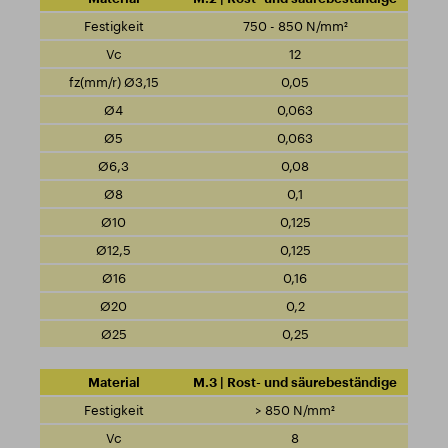
750 - 850 N/mm²
12
0,05
0,063
0,063
0,08
0,1
0,125
0,125
0,16
0,2
0,25
M.3 | Rost- und säurebeständige
> 850 N/mm²
8