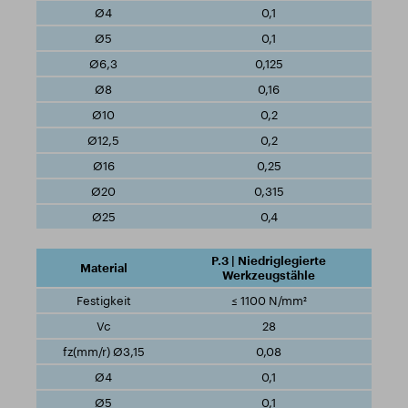
0,1
0,1
0,125
0,16
0,2
0,2
0,25
0,315
0,4
P.3 | Niedriglegierte
Werkzeugstähle
≤ 1100 N/mm²
28
0,08
0,1
0,1