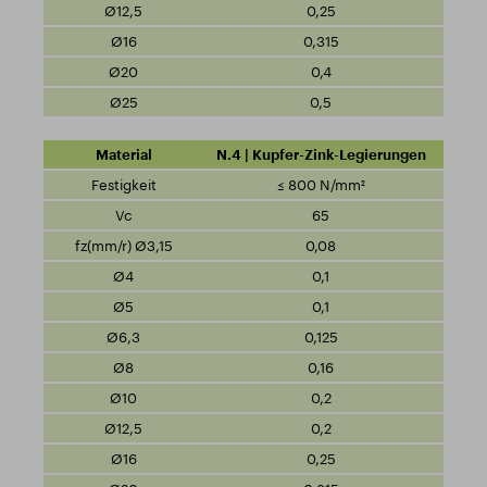
0,25
0,315
0,4
0,5
N.4 | Kupfer-Zink-Legierungen
≤ 800 N/mm²
65
0,08
0,1
0,1
0,125
0,16
0,2
0,2
0,25